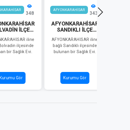
NKARAHİSAR
AFYONKARAHİSAR
AFYON
348
343
ONKARAHİSAR
AFYONKARAHİSAR
AFYO
LVADİN İLÇE
SANDIKLI İLÇE
ÇAY 
SAĞLIK
SAĞLIK
M
KARAHİSAR iline
AFYONKARAHİSAR iline
AFYONK
ÜDÜRLÜĞÜ
MÜDÜRLÜĞÜ
KOÇB
Bolvadin ilçesinde
bağlı Sandıklı ilçesinde
bağl
UCAOVA KÖYÜ
DOĞANSU
an bir Sağlık Evi.
bulunan bir Sağlık Evi.
buluna
AĞLIK EVİ
(KUSURA) SAĞLIK
EVİ
Kurumu Gör
Kurumu Gör
K