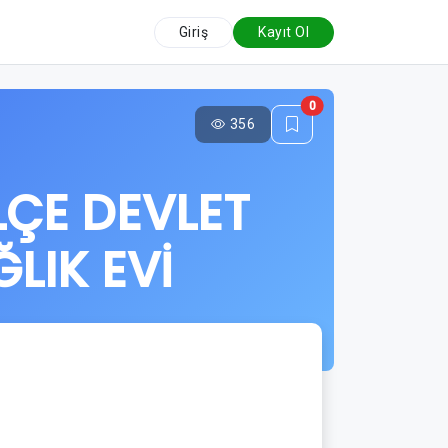
Giriş
Kayıt Ol
0
356
LÇE DEVLET
LIK EVİ