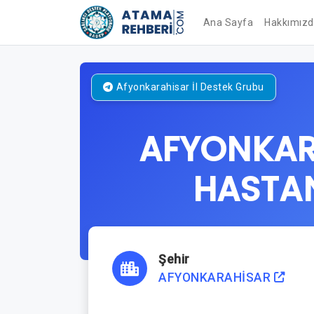
Ana Sayfa
Hakkımız
Afyonkarahisar
İl Destek Grubu
AFYONKARA
HASTAN
Şehir
AFYONKARAHİSAR