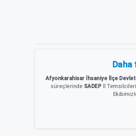
Daha f
Afyonkarahisar İhsaniye İlçe Devle
süreçlerinde
SADEP
İl Temsilcile
Ekibimizl