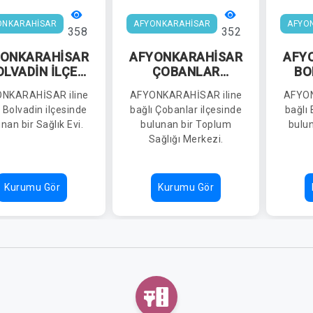
ONKARAHİSAR
AFYONKARAHİSAR
AFYO
358
352
ONKARAHİSAR
AFYONKARAHİSAR
AFY
OLVADİN İLÇE
ÇOBANLAR
BO
SAĞLIK
TOPLUM SAĞLIĞI
NKARAHİSAR iline
AFYONKARAHİSAR iline
AFYON
MÜDÜRLÜĞÜ
MERKEZİ
M
ı Bolvadin ilçesinde
bağlı Çobanlar ilçesinde
bağlı 
YÜKKARABAĞ
KUR
nan bir Sağlık Evi.
bulunan bir Toplum
bulun
SAĞLIK EVİ
S
Sağlığı Merkezi.
Kurumu Gör
Kurumu Gör