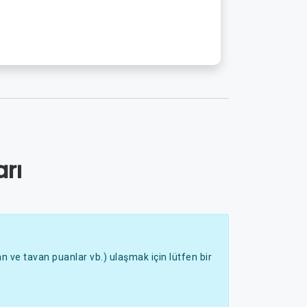
rı
 ve tavan puanlar vb.) ulaşmak için lütfen bir