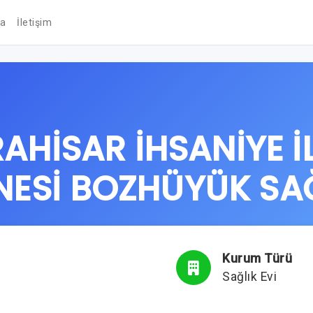
da
İletişim
HİSAR İHSANİYE İ
ESİ BOZHÜYÜK SAĞ
Kurum Türü
Sağlık Evi