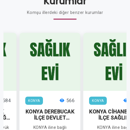
Kurumlar
Komşu illerdeki diğer benzer kurumlar
584
566
KONYA
KONYA
ÜK
KONYA DEREBUCAK
KONYA CİHANBE
IĞI
İLÇE DEVLET
İLÇE SAĞLIK
LICA
HASTANESİ
MÜDÜRLÜĞÜ
Hüyük
KONYA iline bağlı
KONYA iline bağl
İ
ÇAMLIK SAĞLIK EVİ
KÜTÜKUŞAĞI