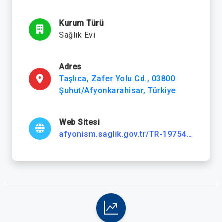
Kurum Türü
Sağlık Evi
Adres
Taşlıca, Zafer Yolu Cd., 03800
Şuhut/Afyonkarahisar, Türkiye
Web Sitesi
afyonism.saglik.gov.tr/TR-197541/suhut-ilce-saglik-mudurlugu.html