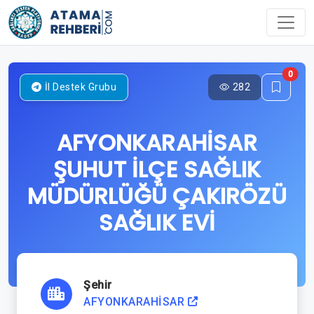
0
282
İl Destek Grubu
AFYONKARAHİSAR
ŞUHUT İLÇE SAĞLIK
MÜDÜRLÜĞÜ ÇAKIRÖZÜ
SAĞLIK EVİ
Şehir
AFYONKARAHİSAR