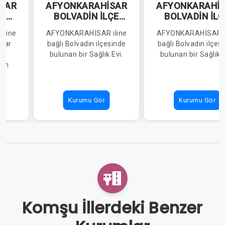
SAR
AFYONKARAHİSAR
AFYONKARAHİ
LUM
BOLVADİN İLÇE
BOLVADİN İLÇ
EZİ
SAĞLIK
SAĞLIK
iline
AFYONKARAHİSAR iline
AFYONKARAHİSAR i
MÜDÜRLÜĞÜ
MÜDÜRLÜĞÜ
isar
bağlı Bolvadin ilçesinde
bağlı Bolvadin ilçes
ÖZBURUN SAĞLIK
BÜYÜKKARAB
de
bulunan bir Sağlık Evi.
bulunan bir Sağlık E
EVİ
SAĞLIK EVİ
lum
.
Kurumu Gör
Kurumu Gör
Komşu İllerdeki Benzer