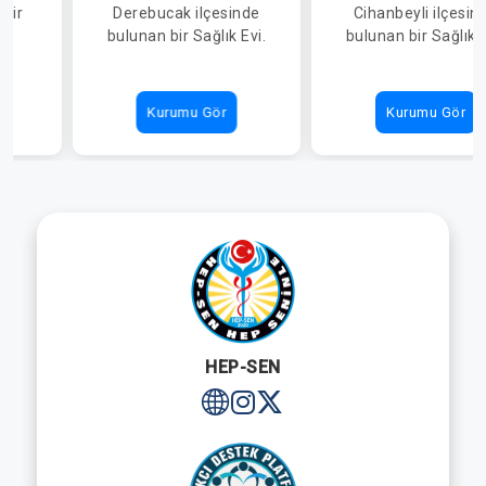
 bir
Derebucak ilçesinde
Cihanbeyli ilçesin
SAĞLIK EVİ
bulunan bir Sağlık Evi.
bulunan bir Sağlık E
Kurumu Gör
Kurumu Gör
HEP-SEN