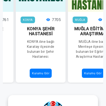
7761
7705
3
KONYA
MUĞLA
İR
KONYA ŞEHİR
MUĞLA EĞİTİM
İ
HASTANESİ
ARAŞTIRMA
HASTANESİ
lı
KONYA iline bağlı
MUĞLA iline bağl
de
Karatay ilçesinde
Menteşe ilçesind
ir
bulunan bir Şehir
bulunan bir Eğitim
Hastanesi.
Araştırma Hastane
Kurumu Gör
Kurumu Gör