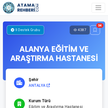
34
4387
İl Destek Grubu
ALANYA EĞİTİM VE
ARAŞTIRMA HASTANESİ
Şehir
ANTALYA
Kurum Türü
Eğitim ve Araştırma Hastanesi