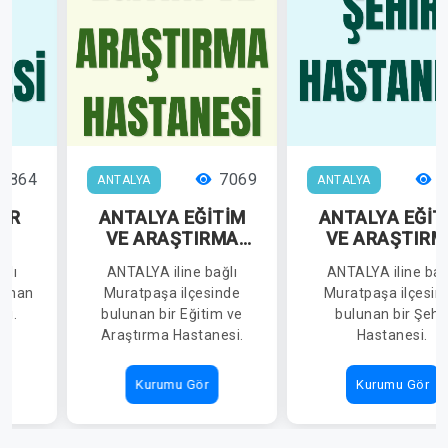
1864
7069
1
ANTALYA
ANTALYA
İR
ANTALYA EĞİTİM
ANTALYA EĞİT
İ
VE ARAŞTIRMA
VE ARAŞTIRM
HASTANESİ
HASTANESİ
ğlı
ANTALYA iline bağlı
ANTALYA iline bağ
(ANTALYA ŞEH
lunan
Muratpaşa ilçesinde
Muratpaşa ilçesin
HASTANESİ)
si.
bulunan bir Eğitim ve
bulunan bir Şehi
Araştırma Hastanesi.
Hastanesi.
Kurumu Gör
Kurumu Gör