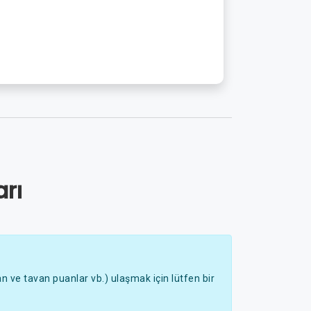
rı
 ve tavan puanlar vb.) ulaşmak için lütfen bir