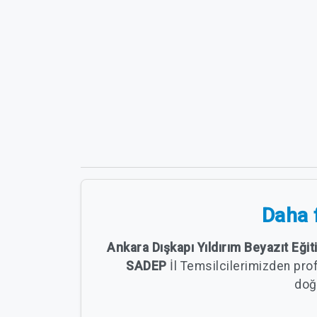
Daha f
Ankara Dışkapı Yıldırım Beyazıt Eği
SADEP
İl Temsilcilerimizden pro
doğr