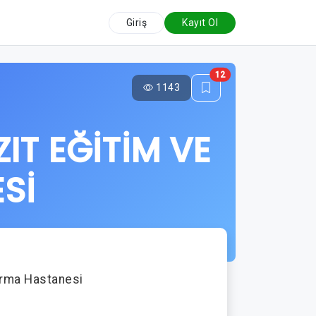
Giriş
Kayıt Ol
12
1143
IT EĞİTİM VE
Sİ
ırma Hastanesi