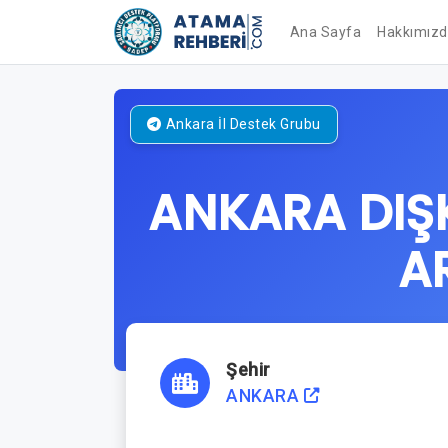
Ana Sayfa
Hakkımız
Ankara
İl Destek Grubu
ANKARA DIŞK
A
Şehir
ANKARA