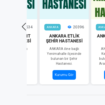
21534
20396
KARA
ANKARA
ANK
KARA BİLKENT
ANKARA ETLİK
AN
HİR HASTANESİ
ŞEHİR HASTANESİ
NKARA iline bağlı
ANKARA iline bağlı
AN
Çankaya ilçesinde
Yenimahalle ilçesinde
Ke
bulunan bir Şehir
bulunan bir Şehir
bul
Hastanesi.
Hastanesi.
Ara
Kurumu Gör
Kurumu Gör