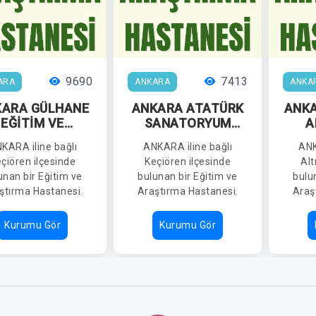
9690
7413
ARA
ANKARA
ANKA
KARA GÜLHANE
ANKARA ATATÜRK
ANKA
EĞİTİM VE
SANATORYUM
A
ARAŞTIRMA
EĞİTİM VE
H
KARA iline bağlı
ANKARA iline bağlı
ANK
HASTANESİ
ARAŞTIRMA
çiören ilçesinde
Keçiören ilçesinde
Alt
HASTANESİ
unan bir Eğitim ve
bulunan bir Eğitim ve
bulu
ştırma Hastanesi.
Araştırma Hastanesi.
Araş
Kurumu Gör
Kurumu Gör