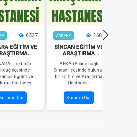
6527
3684
RA
ANKARA
ANKAR
RA EĞİTİM VE
SİNCAN EĞİTİM VE
AN
RAŞTIRMA
ARAŞTIRMA
ABD
ASTANESİ
HASTANESİ
Y
ARA iline bağlı
ANKARA iline bağlı
ANKA
ONKO
ındağ ilçesinde
Sincan ilçesinde bulunan
Yenima
VE 
nan bir Eğitim ve
bir Eğitim ve Araştırma
buluna
H
tırma Hastanesi.
Hastanesi.
Araşt
Kurumu Gör
Kurumu Gör
K