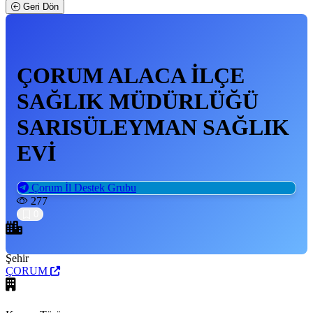
Geri Dön
ÇORUM ALACA İLÇE
SAĞLIK MÜDÜRLÜĞÜ
SARISÜLEYMAN SAĞLIK
EVİ
Çorum
İl Destek Grubu
277
0
Şehir
ÇORUM