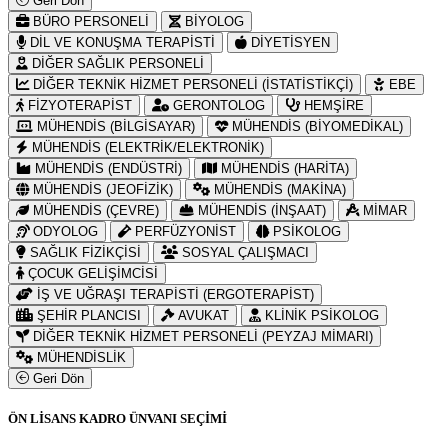
Geri Dön
BÜRO PERSONELİ
BİYOLOG
DİL VE KONUŞMA TERAPİSTİ
DİYETİSYEN
DİĞER SAĞLIK PERSONELİ
DİĞER TEKNİK HİZMET PERSONELİ (İSTATİSTİKÇİ)
EBE
FİZYOTERAPİST
GERONTOLOG
HEMŞİRE
MÜHENDİS (BİLGİSAYAR)
MÜHENDİS (BİYOMEDİKAL)
MÜHENDİS (ELEKTRİK/ELEKTRONİK)
MÜHENDİS (ENDÜSTRİ)
MÜHENDİS (HARİTA)
MÜHENDİS (JEOFİZİK)
MÜHENDİS (MAKİNA)
MÜHENDİS (ÇEVRE)
MÜHENDİS (İNŞAAT)
MİMAR
ODYOLOG
PERFÜZYONİST
PSİKOLOG
SAĞLIK FİZİKÇİSİ
SOSYAL ÇALIŞMACI
ÇOCUK GELİŞİMCİSİ
İŞ VE UĞRAŞI TERAPİSTİ (ERGOTERAPİST)
ŞEHİR PLANCISI
AVUKAT
KLİNİK PSİKOLOG
DİĞER TEKNİK HİZMET PERSONELİ (PEYZAJ MİMARI)
MÜHENDİSLİK
Geri Dön
ÖN LİSANS KADRO ÜNVANI SEÇİMİ