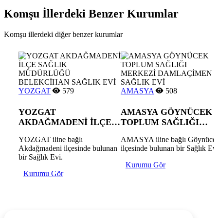
Komşu İllerdeki Benzer Kurumlar
Komşu illerdeki diğer benzer kurumlar
YOZGAT
579
AMASYA
508
YOZGAT
AMASYA GÖYNÜCEK
AKDAĞMADENİ İLÇE
TOPLUM SAĞLIĞI
SAĞLIK MÜDÜRLÜĞÜ
MERKEZİ
YOZGAT iline bağlı
AMASYA iline bağlı Göynüce
BELEKCİHAN SAĞLIK
DAMLAÇİMEN SAĞLI
Akdağmadeni ilçesinde bulunan
ilçesinde bulunan bir Sağlık Evi
EVİ
EVİ
bir Sağlık Evi.
Kurumu Gör
Kurumu Gör