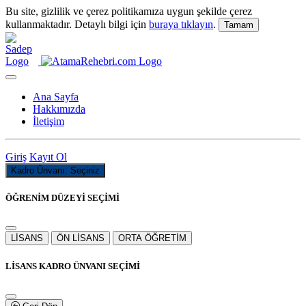
Bu site, gizlilik ve çerez politikamıza uygun şekilde çerez
kullanmaktadır. Detaylı bilgi için
buraya tıklayın
.
Tamam
Ana Sayfa
Hakkımızda
İletişim
Giriş
Kayıt Ol
Kadro Ünvanı: Seçiniz
ÖĞRENİM DÜZEYİ SEÇİMİ
LİSANS
ÖN LİSANS
ORTA ÖĞRETİM
LİSANS KADRO ÜNVANI SEÇİMİ