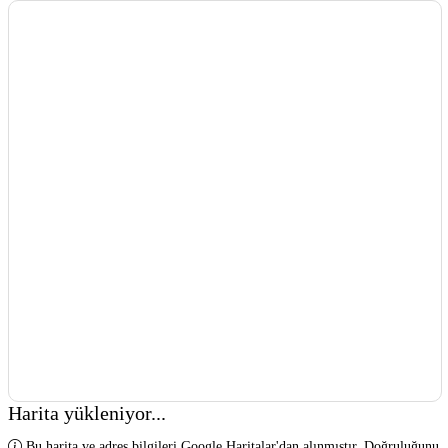
Harita yükleniyor...
Bu harita ve adres bilgileri Google Haritalar'dan alınmıştır. Doğruluğunu