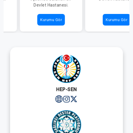
i.
Devlet Hastanesi.
Kurumu Gör
Kurumu Gör
HEP-SEN