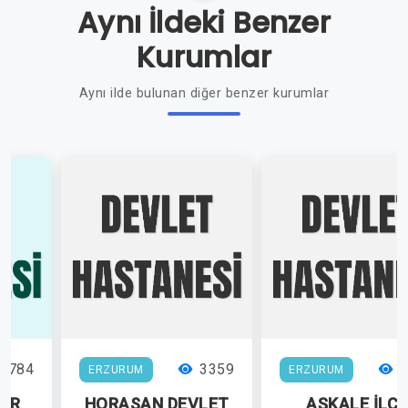
Aynı İldeki Benzer
Kurumlar
Aynı ilde bulunan diğer benzer kurumlar
8784
3359
3
ERZURUM
ERZURUM
HİR
HORASAN DEVLET
AŞKALE İLÇE