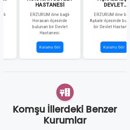
İ
HASTANESİ
DEVLET
HASTANESİ
ğlı
ERZURUM iline bağlı
ERZURUM iline bağ
de
Horasan ilçesinde
Aşkale ilçesinde bul
ir
bulunan bir Devlet
bir Devlet Hastane
Hastanesi.
Kurumu Gör
Kurumu Gör
Komşu İllerdeki Benzer
Kurumlar