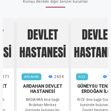
Komşu illerdeki diğer benzer kurumlar
3171
2634
2
ARDAHAN
RİZE
LET
ARDAHAN DEVLET
GÜNEYSU TENZ
İ
HASTANESİ
ERDOĞAN İLÇ
DEVLET
ğlı
ARDAHAN iline bağlı
RİZE iline bağlı Gün
HASTANESİ
z
Ardahan Merkez
ilçesinde bulunan 
 bir
ilçesinde bulunan bir
Devlet Hastanesi