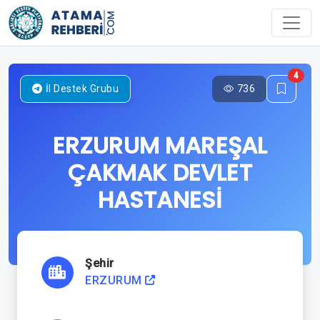
4
736
İl Destek Grubu
ERZURUM MAREŞAL
ÇAKMAK DEVLET
HASTANESİ
Şehir
ERZURUM