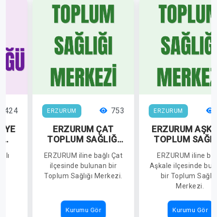
1424
753
ERZURUM
ERZURUM
İYE
ERZURUM ÇAT
ERZURUM AŞK
K
TOPLUM SAĞLIĞI
TOPLUM SAĞLI
Ü
MERKEZİ
MERKEZİ
ğlı
ERZURUM iline bağlı Çat
ERZURUM iline bağ
de
ilçesinde bulunan bir
Aşkale ilçesinde bul
ık
Toplum Sağlığı Merkezi.
bir Toplum Sağlığ
Merkezi.
Kurumu Gör
Kurumu Gör