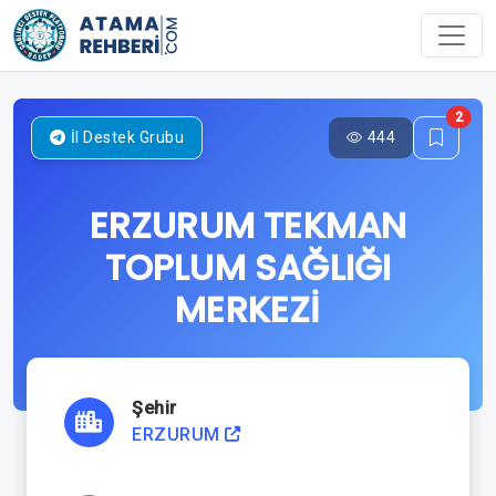
2
444
İl Destek Grubu
ERZURUM TEKMAN
TOPLUM SAĞLIĞI
MERKEZİ
Şehir
ERZURUM