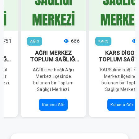
751
666
AĞRI
KARS
T
AĞRI MERKEZ
KARS DİGOR
IĞI
TOPLUM SAĞLIĞI
TOPLUM SAĞLI
MERKEZİ
MERKEZİ
rkut
AĞRI iline bağlı Ağrı
KARS iline bağlı K
 bir
Merkez ilçesinde
Merkez ilçesind
kezi.
bulunan bir Toplum
bulunan bir Topl
Sağlığı Merkezi.
Sağlığı Merkezi.
Kurumu Gör
Kurumu Gör