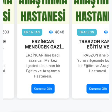
8503
4848
1
ERZİNCAN
TRABZON
 VE
ERZİNCAN
TRABZON KAN
A
MENGÜCEK GAZİ
EĞİTİM VE
İ
EAH
ARAŞTIRMA
ı
ERZİNCAN iline bağlı
TRABZON iline bağ
HASTANESİ
nde
Erzincan Merkez
Yomra ilçesinde bul
m ve
ilçesinde bulunan bir
bir Eğitim ve Araşt
esi.
Eğitim ve Araştırma
Hastanesi.
Hastanesi.
Kurumu Gör
Kurumu Gör