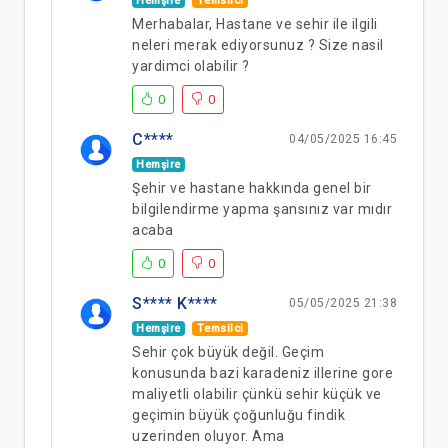
Hemşire
Temsilci
Merhabalar, Hastane ve sehir ile ilgili
neleri merak ediyorsunuz ? Size nasil
yardimci olabilir ?
0
0
C****
04/05/2025 16:45
Hemşire
Şehir ve hastane hakkında genel bir
bilgilendirme yapma şansınız var mıdır
acaba
0
0
S**** K****
05/05/2025 21:38
Hemşire
Temsilci
Sehir çok büyük değil. Geçim
konusunda bazi karadeniz illerine gore
maliyetli olabilir çünkü sehir küçük ve
geçimin büyük çoğunluğu findik
uzerinden oluyor. Ama