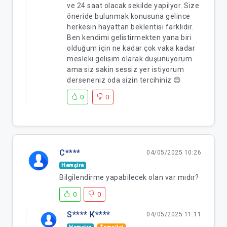
ve 24 saat olacak sekilde yapilyor. Size
öneride bulunmak konusuna gelince
herkesin hayattan beklentisi farklidir.
Ben kendimi gelistirmekten yana biri
olduğum için ne kadar çok vaka kadar
mesleki gelisim olarak düşünüyorum
ama siz sakin sessiz yer istiyorum
derseneniz oda sizin tercihiniz 😊
0
0
C****
04/05/2025 10:26
Hemşire
Bilgilendirme yapabilecek olan var mıdır?
0
0
S**** K****
04/05/2025 11:11