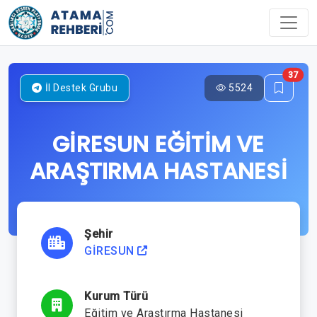
37
5524
İl Destek Grubu
GİRESUN EĞİTİM VE
ARAŞTIRMA HASTANESİ
Şehir
GİRESUN
Kurum Türü
Eğitim ve Araştırma Hastanesi