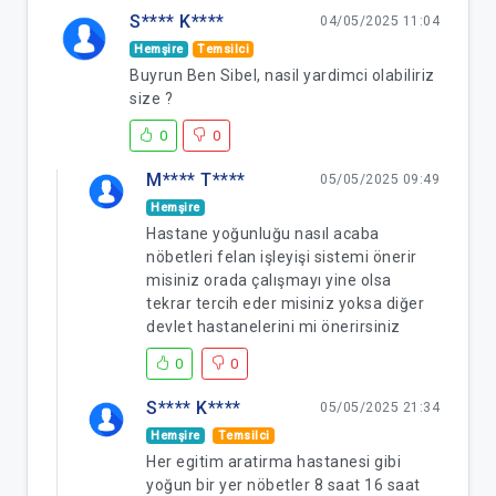
S**** K****
04/05/2025 11:04
Hemşire
Temsilci
Buyrun Ben Sibel, nasil yardimci olabiliriz
size ?
0
0
M**** T****
05/05/2025 09:49
Hemşire
Hastane yoğunluğu nasıl acaba
nöbetleri felan işleyişi sistemi önerir
misiniz orada çalışmayı yine olsa
tekrar tercih eder misiniz yoksa diğer
devlet hastanelerini mi önerirsiniz
0
0
S**** K****
05/05/2025 21:34
Hemşire
Temsilci
Her egitim aratirma hastanesi gibi
yoğun bir yer nöbetler 8 saat 16 saat