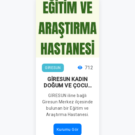
712
GİRESUN
GİRESUN KADIN
DOĞUM VE ÇOCUK
HASTALIKLARI
GİRESUN iline bağlı
EĞİTİM VE
Giresun Merkez ilçesinde
ARAŞTIRMA
bulunan bir Eğitim ve
HASTANESİ
Araştırma Hastanesi.
Kurumu Gör