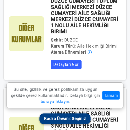
DÜZCE CUMAYERİ TOPLUM
SAĞLIĞI MERKEZİ DÜZCE
CUMAYERİ AİLE SAĞLIĞI
MERKEZİ DÜZCE CUMAYERİ
1 NOLU AİLE HEKİMLİĞİ
BİRİMİ
Şehir:
DÜZCE
Kurum Türü:
Aile Hekimliği Birimi
Atama Dönemleri
Detayları Gör
Bu site, gizlilik ve çerez politikamıza uygun
şekilde çerez kullanmaktadır. Detaylı bilgi için
Tamam
buraya tıklayın
.
DÜZCE CUMAYERİ TOPLUM
SAĞLIĞI MERKEZİ DÜZCE
CUMAYERİ AİLE SAĞLIĞI
Kadro Ünvanı: Seçiniz
MERKEZİ DÜZCE CUMAYERİ
3 NOLU AİLE HEKİMLİĞİ