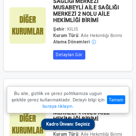
SAĞLIĞI MERKEZİ
MUSABEYLİ AİLE SAĞLIĞI
MERKEZİ 2 NOLU AİLE
HEKİMLİĞİ BİRİMİ
Şehir:
KİLİS
Kurum Türü:
Aile Hekimliği Birimi
Atama Dönemleri
Detayları Gör
Bu site, gizlilik ve çerez politikamıza uygun
KİLİS MUSABEYLİ TOPLUM
şekilde çerez kullanmaktadır. Detaylı bilgi için
Tamam
SAĞLIĞI MERKEZİ
buraya tıklayın
.
MUSABEYLİ AİLE SAĞLIĞI
MERKEZİ 4 NOLU AİLE
HEKİMLİĞİ BİRİMİ
Kadro Ünvanı: Seçiniz
Şehir:
KİLİS
Kurum Türü:
Aile Hekimliği Birimi