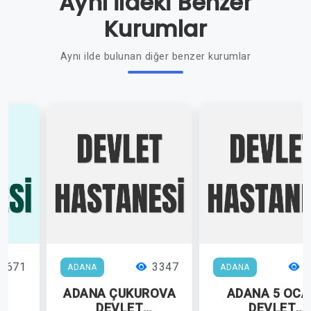
Aynı İldeki Benzer
Kurumlar
Aynı ilde bulunan diğer benzer kurumlar
3671
3347
2
ADANA
ADANA
İR
ADANA ÇUKUROVA
ADANA 5 OCA
İ
DEVLET
DEVLET