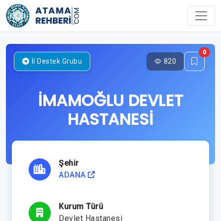
0
820
İl Destek Grubu
İMAMOĞLU DEVLET
HASTANESİ
Şehir
ADANA
Kurum Türü
Devlet Hastanesi