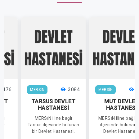
4176
3084
2
MERSİN
MERSİN
LET
TARSUS DEVLET
MUT DEVLET
İ
HASTANESİ
HASTANESİ
ğlı
MERSİN iline bağlı
MERSİN iline bağlı 
nde
Tarsus ilçesinde bulunan
ilçesinde bulunan 
et
bir Devlet Hastanesi.
Devlet Hastanesi