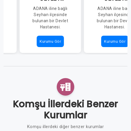
HASTANESİ
HASTANESİ
lı
ADANA iline bağlı
ADANA iline bağl
de
Seyhan ilçesinde
Seyhan ilçesind
ir
bulunan bir Devlet
bulunan bir Devle
Hastanesi.
Hastanesi.
Kurumu Gör
Kurumu Gör
Komşu İllerdeki Benzer
Kurumlar
Komşu illerdeki diğer benzer kurumlar