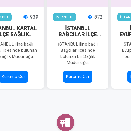
939
872
ANBUL
İSTANBUL
İSTAN
ANBUL KARTAL
İSTANBUL
İLÇE SAĞLIK
BAĞCILAR İLÇE
EYÜ
MÜDÜRLÜĞÜ
SAĞLIK
ANBUL iline bağlı
İSTANBUL iline bağlı
İSTA
MÜDÜRLÜĞÜ
M
l ilçesinde bulunan
Bağcılar ilçesinde
Eyüp
 Sağlık Müdürlüğü.
bulunan bir Sağlık
bul
Müdürlüğü.
Kurumu Gör
Kurumu Gör