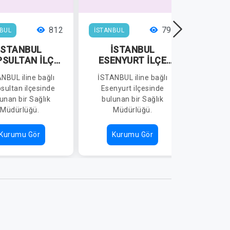
812
798
BUL
İSTANBUL
İSTANB
İSTANBUL
İSTANBUL
İ
PSULTAN İLÇE
ESENYURT İLÇE
SULTA
SAĞLIK
SAĞLIK
NBUL iline bağlı
İSTANBUL iline bağlı
İSTAN
ÜDÜRLÜĞÜ
MÜDÜRLÜĞÜ
M
sultan ilçesinde
Esenyurt ilçesinde
Sulta
unan bir Sağlık
bulunan bir Sağlık
bulu
Müdürlüğü.
Müdürlüğü.
M
Kurumu Gör
Kurumu Gör
K