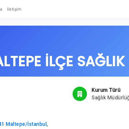
da
İletişim
ALTEPE İLÇE SAĞLI
Kurum Türü
Sağlık Müdürlü
841 Maltepe/İstanbul,