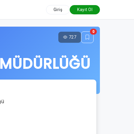
Giriş
Kayıt Ol
0
727
K MÜDÜRLÜĞÜ
ğü