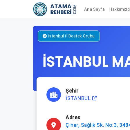
Ana Sayfa
Hakkımız
İstanbul
İl Destek Grubu
İSTANBUL M
Şehir
İSTANBUL
Adres
Çınar, Sağlık Sk. No:3, 34