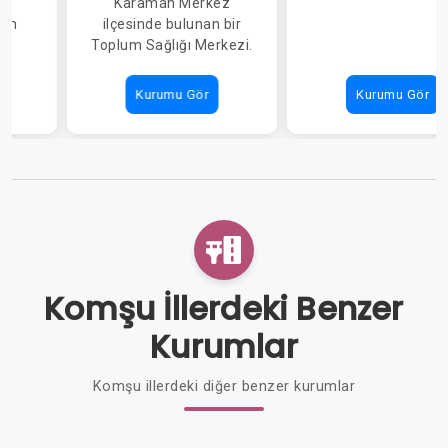
de
Karaman Merkez
lum
ilçesinde bulunan bir
.
Toplum Sağlığı Merkezi.
Kurumu Gör
Kurumu Gör
Komşu İllerdeki Benzer
Kurumlar
Komşu illerdeki diğer benzer kurumlar