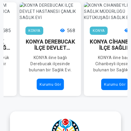
585
568
KONYA
KONYA
ÜK
KONYA DEREBUCAK
KONYA CİHANBE
IĞI
İLÇE DEVLET
İLÇE SAĞLIK
LICA
HASTANESİ
MÜDÜRLÜĞÜ
Hüyük
KONYA iline bağlı
KONYA iline bağl
İ
ÇAMLIK SAĞLIK EVİ
KÜTÜKUŞAĞI
 bir
Derebucak ilçesinde
Cihanbeyli ilçesin
SAĞLIK EVİ
bulunan bir Sağlık Evi.
bulunan bir Sağlık E
Kurumu Gör
Kurumu Gör