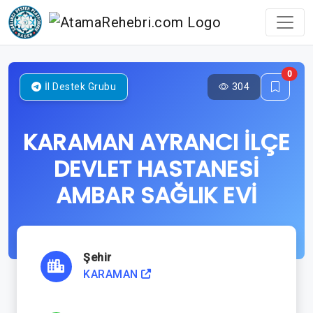
0
304
İl Destek Grubu
KARAMAN AYRANCI İLÇE
DEVLET HASTANESİ
AMBAR SAĞLIK EVİ
Şehir
KARAMAN