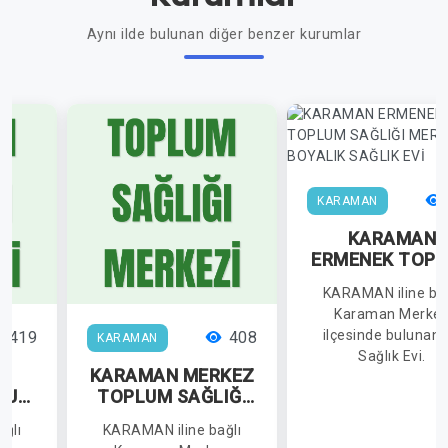
Aynı ilde bulunan diğer benzer kurumlar
KARAMAN
KARAMAN
ERMENEK TOP
SAĞLIĞI MERKE
KARAMAN iline bağ
BOYALIK SAĞL
Karaman Merke
EVİ
ilçesinde bulunan 
419
408
KARAMAN
Sağlık Evi.
KARAMAN MERKEZ
LUM
TOPLUM SAĞLIĞI
EZİ
MERKEZİ
ğlı
KARAMAN iline bağlı