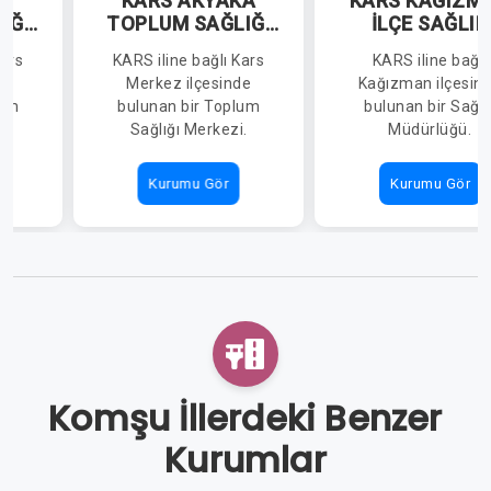
R
KARS AKYAKA
KARS KAĞIZM
IĞI
TOPLUM SAĞLIĞI
İLÇE SAĞLIK
MERKEZİ
MÜDÜRLÜĞÜ
Kars
KARS iline bağlı Kars
KARS iline bağlı
de
Merkez ilçesinde
Kağızman ilçesin
lum
bulunan bir Toplum
bulunan bir Sağlı
.
Sağlığı Merkezi.
Müdürlüğü.
Kurumu Gör
Kurumu Gör
Komşu İllerdeki Benzer
Kurumlar