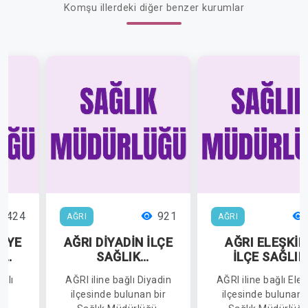
Komşu illerdeki diğer benzer kurumlar
1424
921
AĞRI
AĞRI
İYE
AĞRI DİYADİN İLÇE
AĞRI ELEŞKİR
K
SAĞLIK
İLÇE SAĞLIK
Ü
MÜDÜRLÜĞÜ
MÜDÜRLÜĞÜ
ğlı
AĞRI iline bağlı Diyadin
AĞRI iline bağlı Eleş
de
ilçesinde bulunan bir
ilçesinde bulunan 