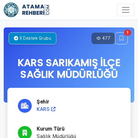
1
477
İl Destek Grubu
KARS SARIKAMIŞ İLÇE
SAĞLIK MÜDÜRLÜĞÜ
Şehir
KARS
Kurum Türü
Sağlık Müdürlüğü