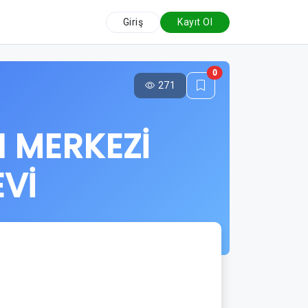
Giriş
Kayıt Ol
0
271
I MERKEZİ
EVİ