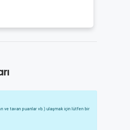
rı
 ve tavan puanlar vb.) ulaşmak için lütfen bir