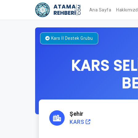
Ana Sayfa
Hakkımız
Kars
İl Destek Grubu
KARS SEL
BE
Şehir
KARS