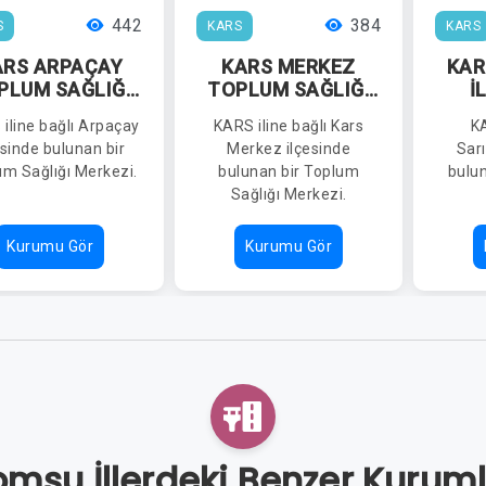
442
384
S
KARS
KARS
ARS ARPAÇAY
KARS MERKEZ
KAR
PLUM SAĞLIĞI
TOPLUM SAĞLIĞI
İ
MERKEZİ
MERKEZİ
M
iline bağlı Arpaçay
KARS iline bağlı Kars
KA
KARA
esinde bulunan bir
Merkez ilçesinde
Sar
um Sağlığı Merkezi.
bulunan bir Toplum
bulun
Sağlığı Merkezi.
Kurumu Gör
Kurumu Gör
mşu İllerdeki Benzer Kurum