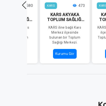
580
473
RS
KARS
KAR
KARS DİGOR
KARS AKYAKA
K
OPLUM SAĞLIĞI
TOPLUM SAĞLIĞI
TO
MERKEZİ
MERKEZİ
RS iline bağlı Kars
KARS iline bağlı Kars
KARS 
Merkez ilçesinde
Merkez ilçesinde
ilç
ulunan bir Toplum
bulunan bir Toplum
Topl
Sağlığı Merkezi.
Sağlığı Merkezi.
Kurumu Gör
Kurumu Gör
Ko