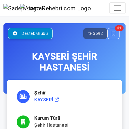
31
3592
İl Destek Grubu
KAYSERİ ŞEHİR
HASTANESİ
Şehir
KAYSERİ
Kurum Türü
Şehir Hastanesi