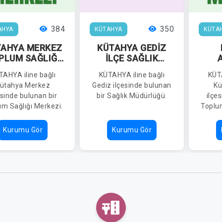
384
350
AHYA
KÜTAHYA
KÜTA
TAHYA MERKEZ
KÜTAHYA GEDİZ
PLUM SAĞLIĞI
İLÇE SAĞLIK
MERKEZİ
MÜDÜRLÜĞÜ
TOP
TAHYA iline bağlı
KÜTAHYA iline bağlı
KÜTA
ütahya Merkez
Gediz ilçesinde bulunan
Kü
esinde bulunan bir
bir Sağlık Müdürlüğü.
ilçe
um Sağlığı Merkezi.
Toplum
Kurumu Gör
Kurumu Gör