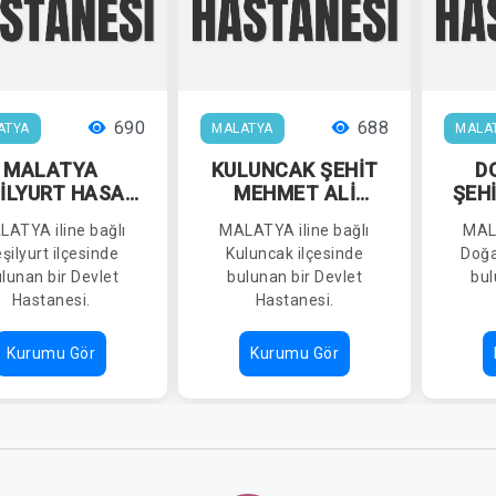
690
688
ATYA
MALATYA
MALA
MALATYA
KULUNCAK ŞEHİT
D
İLYURT HASAN
MEHMET ALİ
ŞEH
ALIK DEVLET
ŞEKERCİ İLÇE
BAŞ
ATYA iline bağlı
MALATYA iline bağlı
MALA
HASTANESİ
DEVLET
H
şilyurt ilçesinde
Kuluncak ilçesinde
Doğa
HASTANESİ
lunan bir Devlet
bulunan bir Devlet
bul
Hastanesi.
Hastanesi.
Kurumu Gör
Kurumu Gör