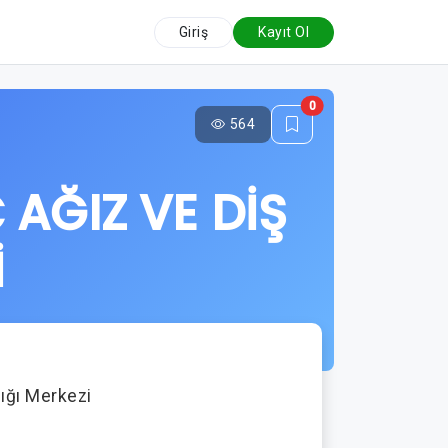
Giriş
Kayıt Ol
0
564
AĞIZ VE DİŞ
İ
lığı Merkezi