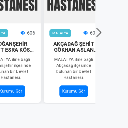
606
603
TYA
MALATYA
MALAT
OĞANŞEHİR
AKÇADAĞ ŞEHİT
DOĞ
İT ESRA KÖSE
GÖKHAN ASLAN
ARAN DEVLET
DEVLET
H
TYA iline bağlı
MALATYA iline bağlı
MALAT
ASTANESİ
HASTANESİ
nşehir ilçesinde
Akçadağ ilçesinde
Batta
unan bir Devlet
bulunan bir Devlet
bulu
Hastanesi.
Hastanesi.
Kurumu Gör
Kurumu Gör
K