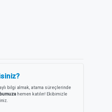
isiniz?
ylı bilgi almak, atama süreçlerinde
rubumuza
hemen katılın! Ekibimizle
iniz.