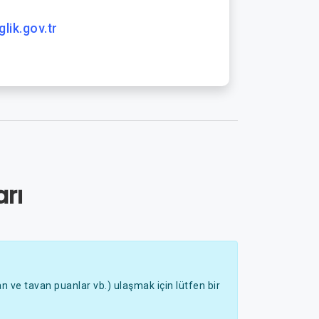
lik.gov.tr
rı
 ve tavan puanlar vb.) ulaşmak için lütfen bir