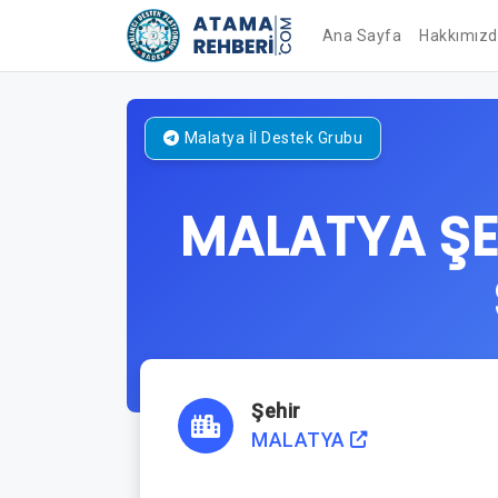
Ana Sayfa
Hakkımız
Malatya
İl Destek Grubu
MALATYA ŞE
Şehir
MALATYA