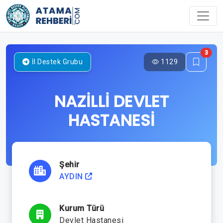
3
1129
İl Destek Grubu
NAZİLLİ DEVLET
HASTANESİ
Şehir
AYDIN
Kurum Türü
Devlet Hastanesi