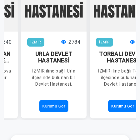
3640
2784
2
İZMİR
İZMİR
KAN
URLA DEVLET
TORBALI DEVL
LET
HASTANESİ
HASTANESİ
İ
ornova
İZMİR iline bağlı Urla
İZMİR iline bağlı Tor
 bir
ilçesinde bulunan bir
ilçesinde bulunan 
i.
Devlet Hastanesi.
Devlet Hastanesi
Kurumu Gör
Kurumu Gör