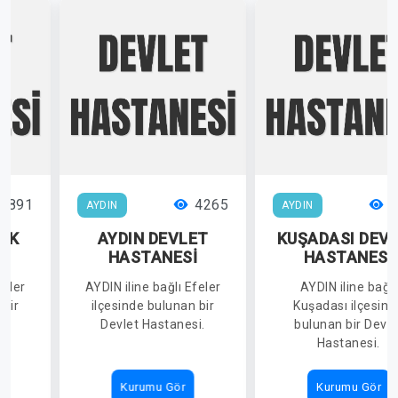
5891
4265
3
AYDIN
AYDIN
RK
AYDIN DEVLET
KUŞADASI DEV
HASTANESİ
HASTANESİ
İ
feler
AYDIN iline bağlı Efeler
AYDIN iline bağlı
 bir
ilçesinde bulunan bir
Kuşadası ilçesind
i.
Devlet Hastanesi.
bulunan bir Devle
Hastanesi.
Kurumu Gör
Kurumu Gör