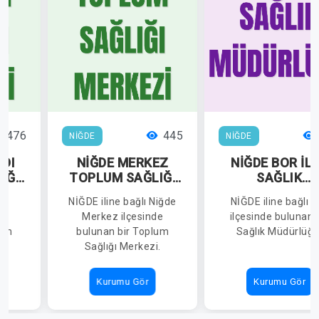
476
445
NİĞDE
NİĞDE
DI
NİĞDE MERKEZ
NİĞDE BOR İL
IĞI
TOPLUM SAĞLIĞI
SAĞLIK
MERKEZİ
MÜDÜRLÜĞÜ
lı
NİĞDE iline bağlı Niğde
NİĞDE iline bağlı B
de
Merkez ilçesinde
ilçesinde bulunan 
lum
bulunan bir Toplum
Sağlık Müdürlüğü
.
Sağlığı Merkezi.
Kurumu Gör
Kurumu Gör