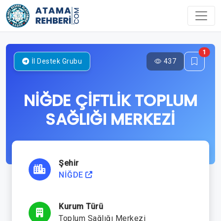
1
437
İl Destek Grubu
NİĞDE ÇİFTLİK TOPLUM
SAĞLIĞI MERKEZİ
Şehir
NİĞDE
Kurum Türü
Toplum Sağlığı Merkezi