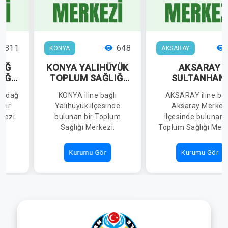
811
648
KONYA
AKSARAY
AĞ
KONYA YALIHÜYÜK
AKSARAY
IĞI
TOPLUM SAĞLIĞI
SULTANHANI
MERKEZİ
TOPLUM SAĞLI
Aladağ
KONYA iline bağlı
AKSARAY iline bağ
MERKEZİ
 bir
Yalıhüyük ilçesinde
Aksaray Merkez
kezi.
bulunan bir Toplum
ilçesinde bulunan 
Sağlığı Merkezi.
Toplum Sağlığı Merk
Kurumu Gör
Kurumu Gör