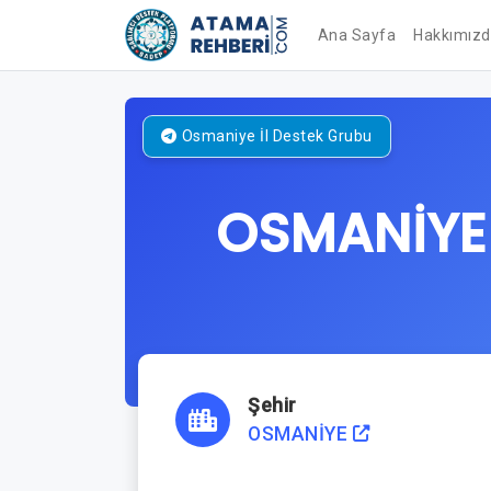
Ana Sayfa
Hakkımız
Osmaniye
İl Destek Grubu
OSMANİYE
Şehir
OSMANİYE