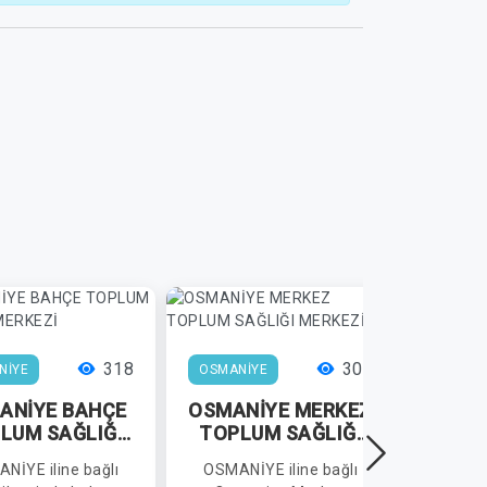
318
309
NİYE
OSMANİYE
OSMAN
ANİYE BAHÇE
OSMANİYE MERKEZ
OSMA
LUM SAĞLIĞI
TOPLUM SAĞLIĞI
İL
MERKEZİ
MERKEZİ
M
NİYE iline bağlı
OSMANİYE iline bağlı
OSMAN