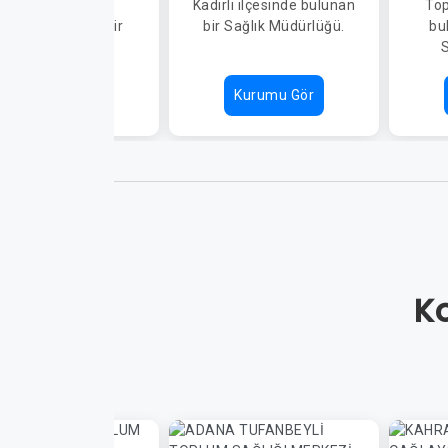
Osmaniye Merkez
Kadirli ilçesinde bulunan
Top
çesinde bulunan bir
bir Sağlık Müdürlüğü.
bu
Sağlık Müdürlüğü.
S
Kurumu Gör
Kurumu Gör
Ko