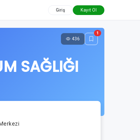
Giriş
Kayıt Ol
1
436
M SAĞLIĞI
 Merkezi