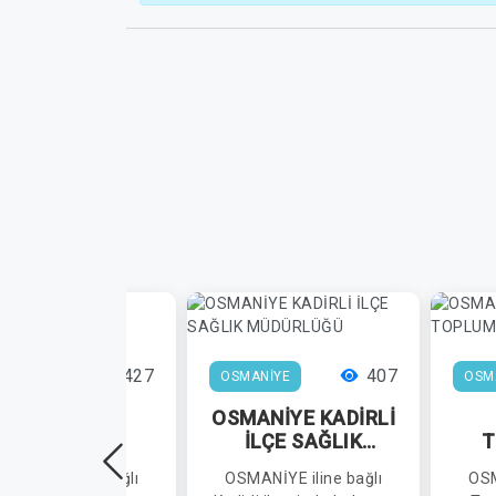
427
407
MANİYE
OSMANİYE
OSM
OSMANİYE İL
OSMANİYE KADİRLİ
SAĞLIK
İLÇE SAĞLIK
T
MÜDÜRLÜĞÜ
MÜDÜRLÜĞÜ
TO
MANİYE iline bağlı
OSMANİYE iline bağlı
OSM