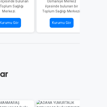
ilçesinde bulunan
Osmaniye Merkez
Düziçi 
 Toplum Sağlığı
ilçesinde bulunan bir
bir Sa
Merkezi.
Toplum Sağlığı Merkezi.
Kurumu Gör
Kurumu Gör
K
lar