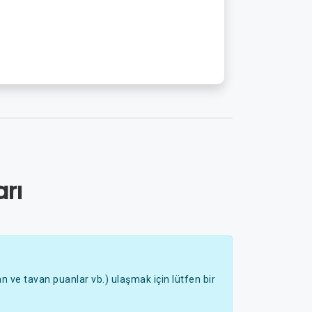
rı
 ve tavan puanlar vb.) ulaşmak için lütfen bir