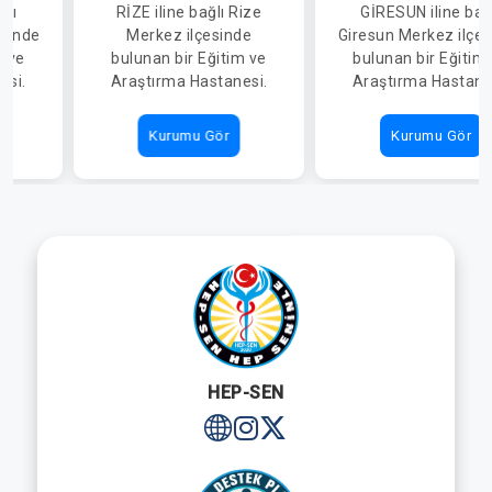
ğlı
RİZE iline bağlı Rize
GİRESUN iline bağ
EĞİTİM VE
esinde
Merkez ilçesinde
Giresun Merkez ilçe
ARAŞTIRMA
m ve
bulunan bir Eğitim ve
bulunan bir Eğitim
HASTANESİ
esi.
Araştırma Hastanesi.
Araştırma Hastane
Kurumu Gör
Kurumu Gör
HEP-SEN