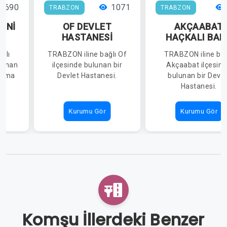
1690
1071
TRABZON
TRABZON
UNİ
OF DEVLET
AKÇAABAT
HASTANESİ
HAÇKALI BAB
A
DEVLET
ğlı
TRABZON iline bağlı Of
TRABZON iline bağ
İ
HASTANESİ
lunan
ilçesinde bulunan bir
Akçaabat ilçesin
tırma
Devlet Hastanesi.
bulunan bir Devle
Hastanesi.
Kurumu Gör
Kurumu Gör
Komşu İllerdeki Benzer