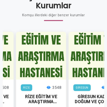
Kurumlar
Komşu illerdeki diğer benzer kurumlar
5508
3548
RİZE
GİRESUN
M VE
RİZE EĞİTİM VE
GİRESUN KAD
A
ARAŞTIRMA
DOĞUM VE ÇO
İ
HASTANESİ
HASTALIKLAR