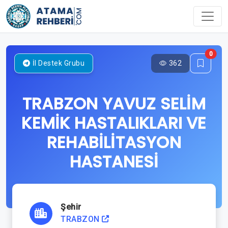
0
362
İl Destek Grubu
TRABZON YAVUZ SELİM
KEMİK HASTALIKLARI VE
REHABİLİTASYON
HASTANESİ
Şehir
TRABZON