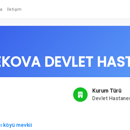
da
İletişim
KOVA DEVLET HAS
Kurum Türü
Devlet Hastane
lı köyü mevkii