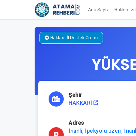
Ana Sayfa
Hakkımız
Hakkari
İl Destek Grubu
YÜKSE
Şehir
HAKKARİ
Adres
İnanlı, İpekyolu üzeri, İnan