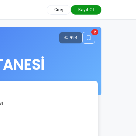
Giriş
Kayıt Ol
2
994
TANESİ
si