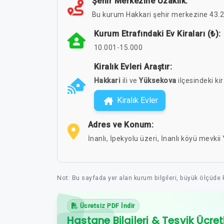
Şehir Merkezine Uzaklık:
Bu kurum Hakkari şehir merkezine 43.24
Kurum Etrafındaki Ev Kiraları (₺):
10.001-15.000
Kiralık Evleri Araştır:
Hakkari
ili ve
Yüksekova
ilçesindeki kir
Kiralık Evler
Adres ve Konum:
İnanlı, İpekyolu üzeri, İnanlı köyü mevk
Not: Bu sayfada yer alan kurum bilgileri, büyük ölçüde
Ücretsiz PDF İndir
Hastane Bilgileri & Teşvik Ücret