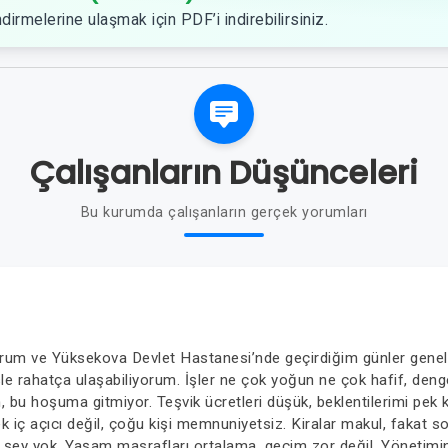
dirmelerine ulaşmak için PDF’i indirebilirsiniz.
Çalışanların Düşünceleri
Bu kurumda çalışanların gerçek yorumları
yorum ve Yüksekova Devlet Hastanesi’nde geçirdiğim günler genel
 rahatça ulaşabiliyorum. İşler ne çok yoğun ne çok hafif, deng
, bu hoşuma gitmiyor. Teşvik ücretleri düşük, beklentilerimi pek k
iç açıcı değil, çoğu kişi memnuniyetsiz. Kiralar makul, fakat sos
r şey yok. Yaşam masrafları ortalama, geçim zor değil. Yönetimin