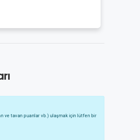
rı
 ve tavan puanlar vb.) ulaşmak için lütfen bir