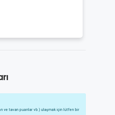
rı
 ve tavan puanlar vb.) ulaşmak için lütfen bir