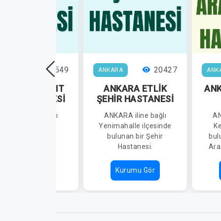
21549
20427
KARA
ANKARA
ANK
KARA BİLKENT
ANKARA ETLİK
AN
HİR HASTANESİ
ŞEHİR HASTANESİ
NKARA iline bağlı
ANKARA iline bağlı
AN
Çankaya ilçesinde
Yenimahalle ilçesinde
Ke
bulunan bir Şehir
bulunan bir Şehir
bul
Hastanesi.
Hastanesi.
Ara
Kurumu Gör
Kurumu Gör