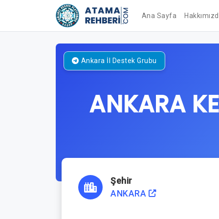
Ana Sayfa
Hakkımız
Ankara
İl Destek Grubu
ANKARA KE
Şehir
ANKARA