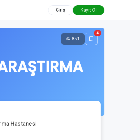
Giriş
Kayıt Ol
4
851
 ARAŞTIRMA
ırma Hastanesi