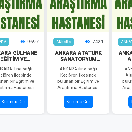
9697
7421
ARA
ANKARA
ANKA
KARA GÜLHANE
ANKARA ATATÜRK
ANKA
EĞİTİM VE
SANATORYUM
A
ARAŞTIRMA
EĞİTİM VE
H
KARA iline bağlı
ANKARA iline bağlı
ANK
HASTANESİ
ARAŞTIRMA
çiören ilçesinde
Keçiören ilçesinde
Alt
HASTANESİ
unan bir Eğitim ve
bulunan bir Eğitim ve
bulu
ştırma Hastanesi.
Araştırma Hastanesi.
Araş
Kurumu Gör
Kurumu Gör