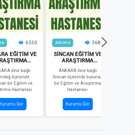
6530
3686
RA
ANKARA
ANKAR
RA EĞİTİM VE
SİNCAN EĞİTİM VE
AN
RAŞTIRMA
ARAŞTIRMA
ABD
ASTANESİ
HASTANESİ
Y
ARA iline bağlı
ANKARA iline bağlı
ANKA
ONKO
ındağ ilçesinde
Sincan ilçesinde bulunan
Yenima
VE 
nan bir Eğitim ve
bir Eğitim ve Araştırma
buluna
H
tırma Hastanesi.
Hastanesi.
Araşt
Kurumu Gör
Kurumu Gör
K