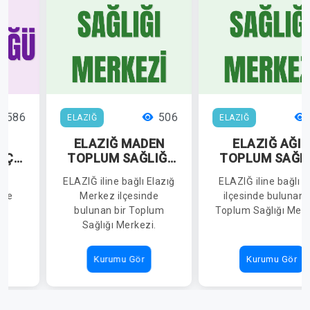
586
506
ELAZIĞ
ELAZIĞ
ELAZIĞ MADEN
ELAZIĞ AĞIN
LÇE
TOPLUM SAĞLIĞI
TOPLUM SAĞLI
MERKEZİ
MERKEZİ
lı
ELAZIĞ iline bağlı Elazığ
ELAZIĞ iline bağlı A
Ü
nde
Merkez ilçesinde
ilçesinde bulunan 
ık
bulunan bir Toplum
Toplum Sağlığı Merk
Sağlığı Merkezi.
Kurumu Gör
Kurumu Gör