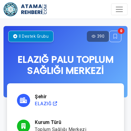
0
390
İl Destek Grubu
ELAZIĞ PALU TOPLUM
SAĞLIĞI MERKEZİ
Şehir
ELAZIĞ
Kurum Türü
Toplum Sağlığı Merkezi