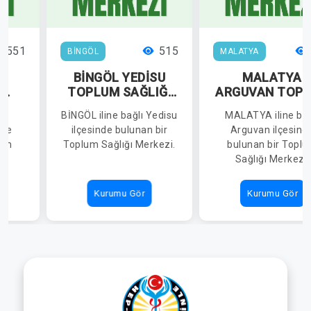
551
515
BİNGÖL
MALATYA
BİNGÖL YEDİSU
MALATYA
E
TOPLUM SAĞLIĞI
ARGUVAN TOP
IĞI
MERKEZİ
SAĞLIĞI MERKE
lı
BİNGÖL iline bağlı Yedisu
MALATYA iline bağ
nde
ilçesinde bulunan bir
Arguvan ilçesind
lum
Toplum Sağlığı Merkezi.
bulunan bir Topl
.
Sağlığı Merkezi.
Kurumu Gör
Kurumu Gör