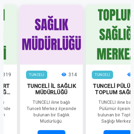
319
314
TUNCELİ
TUNCELİ
GİRT
TUNCELİ İL SAĞLIK
TUNCELİ PÜLÜ
IĞI
MÜDÜRLÜĞÜ
TOPLUM SAĞLI
MERKEZİ
ğlı
TUNCELİ iline bağlı
TUNCELİ iline bağ
esinde
Tunceli Merkez ilçesinde
Pülümür ilçesind
lum
bulunan bir Sağlık
bulunan bir Topl
.
Müdürlüğü.
Sağlığı Merkezi.