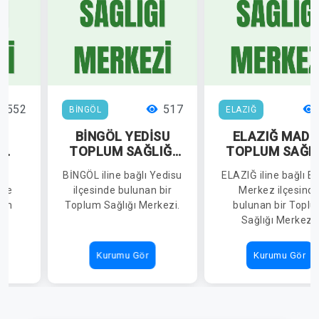
552
517
BİNGÖL
ELAZIĞ
BİNGÖL YEDİSU
ELAZIĞ MADE
E
TOPLUM SAĞLIĞI
TOPLUM SAĞLI
IĞI
MERKEZİ
MERKEZİ
lı
BİNGÖL iline bağlı Yedisu
ELAZIĞ iline bağlı El
nde
ilçesinde bulunan bir
Merkez ilçesind
lum
Toplum Sağlığı Merkezi.
bulunan bir Topl
.
Sağlığı Merkezi.
Kurumu Gör
Kurumu Gör