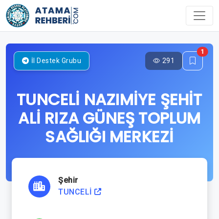
1
291
İl Destek Grubu
TUNCELİ NAZIMİYE ŞEHİT
ALİ RIZA GÜNEŞ TOPLUM
SAĞLIĞI MERKEZİ
Şehir
TUNCELİ