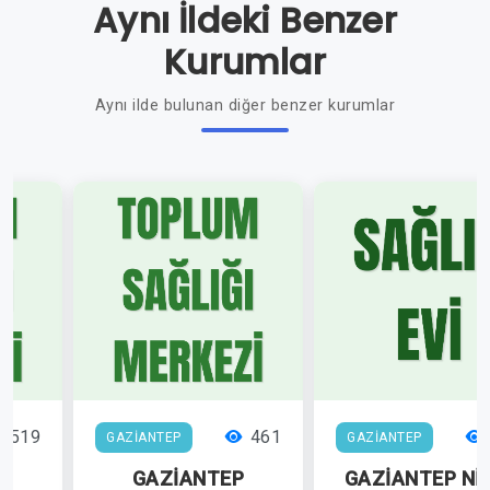
Aynı İldeki Benzer
Kurumlar
Aynı ilde bulunan diğer benzer kurumlar
519
461
GAZİANTEP
GAZİANTEP
P
GAZİANTEP
GAZİANTEP Nİ