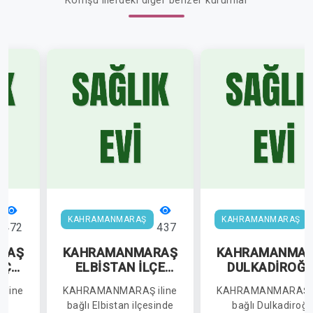
Komşu illerdeki diğer benzer kurumlar
KAHRAMANMARAŞ
KAHRAMANMARAŞ
472
437
RAŞ
KAHRAMANMARAŞ
KAHRAMANMA
LÇE
ELBİSTAN İLÇE
DULKADİROĞL
SAĞLIK
İLÇE SAĞLIK
line
KAHRAMANMARAŞ iline
KAHRAMANMARAŞ il
Ü
MÜDÜRLÜĞÜ GEÇİT
MÜDÜRLÜĞÜ
t
bağlı Elbistan ilçesinde
bağlı Dulkadiroğl
LIK
SAĞLIK EVİ
BUDAKLI SAĞL