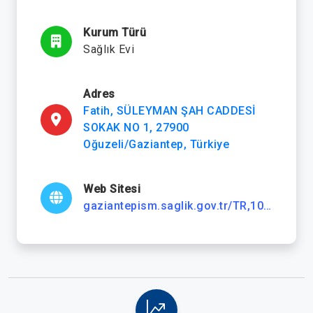
Kurum Türü
Sağlık Evi
Adres
Fatih, SÜLEYMAN ŞAH CADDESİ
SOKAK NO 1, 27900
Oğuzeli/Gaziantep, Türkiye
Web Sitesi
gaziantepism.saglik.gov.tr/TR,106955/oguzeli-ilce-saglik-mudurlugu.html