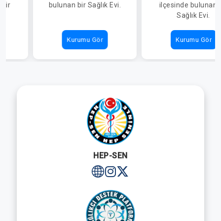
 bir
bulunan bir Sağlık Evi.
ilçesinde bulunan 
EVİ
Sağlık Evi.
Kurumu Gör
Kurumu Gör
HEP-SEN