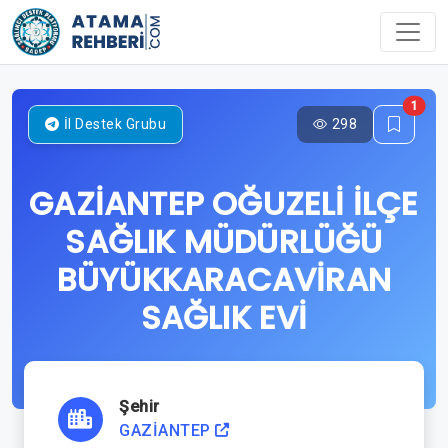
1
298
İl Destek Grubu
GAZİANTEP OĞUZELİ İLÇE
SAĞLIK MÜDÜRLÜĞÜ
BÜYÜKKARACAVİRAN
SAĞLIK EVİ
Şehir
GAZİANTEP