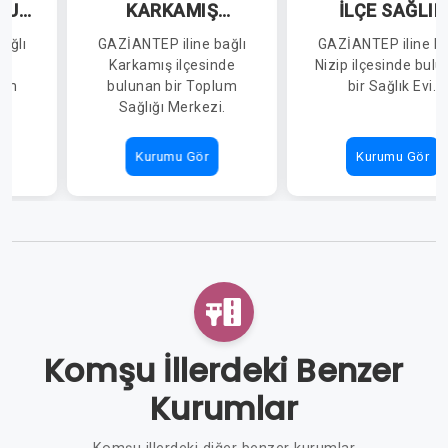
PLUM
KARKAMIŞ
İLÇE SAĞLIK
EZİ
TOPLUM SAĞLIĞI
MÜDÜRLÜĞÜ
ağlı
GAZİANTEP iline bağlı
GAZİANTEP iline ba
MERKEZİ
KUMLA SAĞLIK 
de
Karkamış ilçesinde
Nizip ilçesinde bul
lum
bulunan bir Toplum
bir Sağlık Evi.
.
Sağlığı Merkezi.
Kurumu Gör
Kurumu Gör
Komşu İllerdeki Benzer
Kurumlar