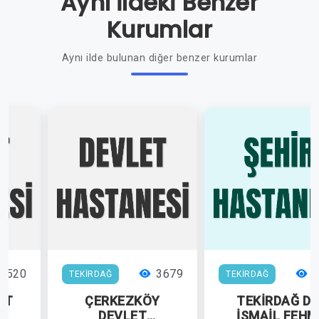
Aynı İldeki Benzer
Kurumlar
Aynı ilde bulunan diğer benzer kurumlar
4520
3679
3
TEKİRDAĞ
TEKİRDAĞ
ET
ÇERKEZKÖY
TEKİRDAĞ DR
İ
DEVLET
İSMAİL FEHM