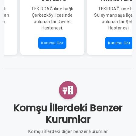
HASTANESİ
CUMALIOĞL
ağlı
TEKİRDAĞ iline bağlı
TEKİRDAĞ iline bağ
ŞEHİR HASTAN
lunan
Çerkezköy ilçesinde
Süleymanpaşa ilçes
esi.
bulunan bir Devlet
bulunan bir Şehi
Hastanesi.
Hastanesi.
Kurumu Gör
Kurumu Gör
Komşu İllerdeki Benzer
Kurumlar
Komşu illerdeki diğer benzer kurumlar