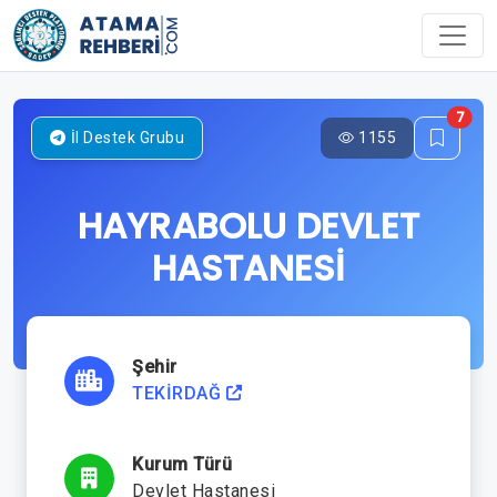
7
1155
İl Destek Grubu
HAYRABOLU DEVLET
HASTANESİ
Şehir
TEKİRDAĞ
Kurum Türü
Devlet Hastanesi