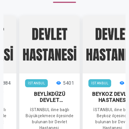
6884
5401
5
İSTANBUL
İSTANBUL
ÖY
BEYLİKDÜZÜ
BEYKOZ DEVL
DEVLET
HASTANESİ
İ
HASTANESİ
ğlı
İSTANBUL iline bağlı
İSTANBUL iline bağ
inde
Büyükçekmece ilçesinde
Beykoz ilçesind
et
bulunan bir Devlet
bulunan bir Devle
Hastanesi.
Hastanesi.