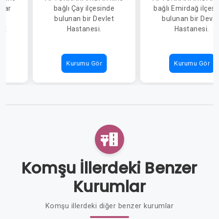
isar
bağlı Çay ilçesinde
bağlı Emirdağ ilçes
de
bulunan bir Devlet
bulunan bir Devle
et
Hastanesi.
Hastanesi.
Kurumu Gör
Kurumu Gör
Komşu İllerdeki Benzer
Kurumlar
Komşu illerdeki diğer benzer kurumlar