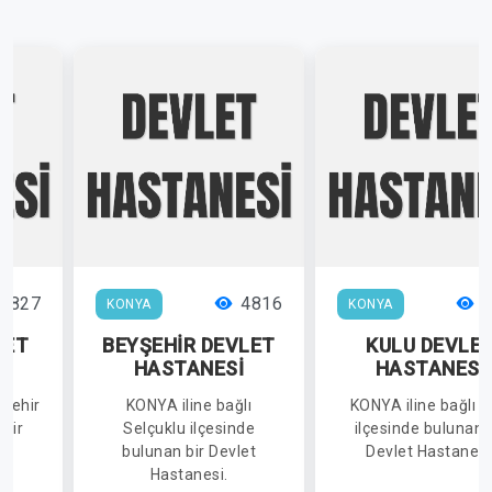
6827
4816
4
KONYA
KONYA
LET
BEYŞEHİR DEVLET
KULU DEVLE
İ
HASTANESİ
HASTANESİ
kşehir
KONYA iline bağlı
KONYA iline bağlı K
 bir
Selçuklu ilçesinde
ilçesinde bulunan 
i.
bulunan bir Devlet
Devlet Hastanesi
Hastanesi.