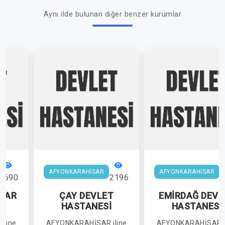
Aynı ilde bulunan diğer benzer kurumlar
AFYONKARAHİSAR
AFYONKARAHİSAR
2690
2196
1
SAR
ÇAY DEVLET
EMİRDAĞ DEVL
HASTANESİ
HASTANESİ
İ
iline
AFYONKARAHİSAR iline
AFYONKARAHİSAR i