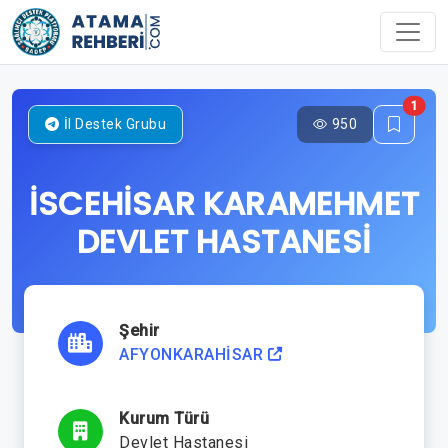
1
950
İl Destek Grubu
İSCEHİSAR KARAMEHMET
DEVLET HASTANESİ
Şehir
AFYONKARAHİSAR
Kurum Türü
Devlet Hastanesi