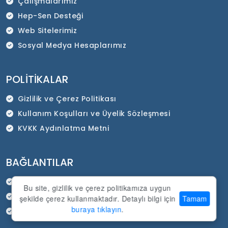
Çalışmalarımız
Hep-Sen Desteği
Web Sitelerimiz
Sosyal Medya Hesaplarımız
POLITIKALAR
Gizlilik ve Çerez Politikası
Kullanım Koşulları ve Üyelik Sözleşmesi
KVKK Aydınlatma Metni
BAĞLANTILAR
HEP-SEN Resmi İnternet Sitesi
Bu site, gizlilik ve çerez politikamıza uygun
SADEP Kurumsal İnternet Sitesi
şekilde çerez kullanmaktadır. Detaylı bilgi için
Tamam
buraya tıklayın
.
Duyurular