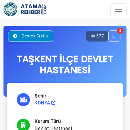
5
677
İl Destek Grubu
TAŞKENT İLÇE DEVLET
HASTANESİ
Şehir
KONYA
Kurum Türü
Devlet Hastanesi