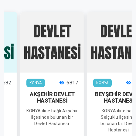
7682
6817
4
KONYA
KONYA
R
AKŞEHİR DEVLET
BEYŞEHİR DEV
İ
HASTANESİ
HASTANESİ
lı
KONYA iline bağlı Akşehir
KONYA iline bağl
de
ilçesinde bulunan bir
Selçuklu ilçesind
ir
Devlet Hastanesi.
bulunan bir Devle
Hastanesi.