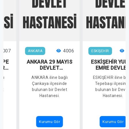
4007
4006
3
ANKARA
ESKİŞEHİR
EPE
ANKARA 29 MAYIS
ESKİŞEHİR YUN
ERDİ
DEVLET
EMRE DEVLE
T
HASTANESİ
HASTANESİ
ğlı
ANKARA iline bağlı
ESKİŞEHİR iline ba
İ
de
Çankaya ilçesinde
Tepebaşı ilçesind
et
bulunan bir Devlet
bulunan bir Devle
Hastanesi.
Hastanesi.
Kurumu Gör
Kurumu Gör