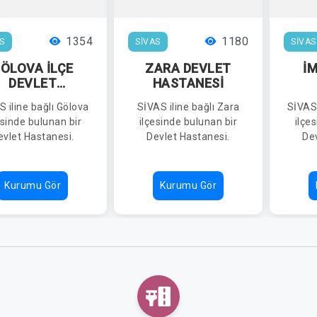
1354
1180
S
SİVAS
SİVAS
ÖLOVA İLÇE
ZARA DEVLET
İM
DEVLET
HASTANESİ
HASTANESİ
H
 iline bağlı Gölova
SİVAS iline bağlı Zara
SİVAS 
esinde bulunan bir
ilçesinde bulunan bir
ilçe
evlet Hastanesi.
Devlet Hastanesi.
Dev
Kurumu Gör
Kurumu Gör