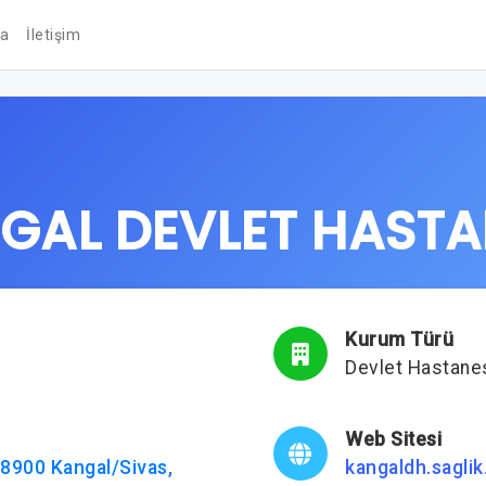
da
İletişim
GAL DEVLET HASTA
Kurum Türü
Devlet Hastane
Web Sitesi
 58900 Kangal/Sivas,
kangaldh.saglik