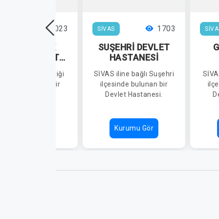
2023
1703
VAS
SİVAS
SİVA
DİVRİĞİ SADIK
SUŞEHRİ DEVLET
G
ZGÜR DEVLET
HASTANESİ
HASTANESİ
AS iline bağlı Divriği
SİVAS iline bağlı Suşehri
SİVAS
çesinde bulunan bir
ilçesinde bulunan bir
ilç
Devlet Hastanesi.
Devlet Hastanesi.
D
Kurumu Gör
Kurumu Gör