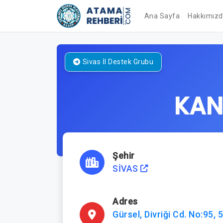
Ana Sayfa
Hakkımız
Sivas
İl Destek Grubu
KAN
Şehir
SİVAS
Adres
Gürsel, Divriği Cd. No:95,