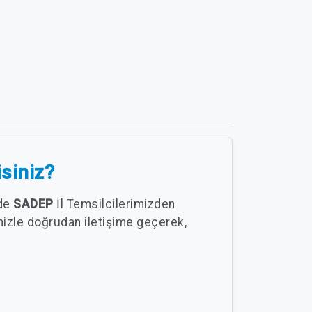
isiniz?
nde
SADEP
İl Temsilcilerimizden
mizle doğrudan iletişime geçerek,