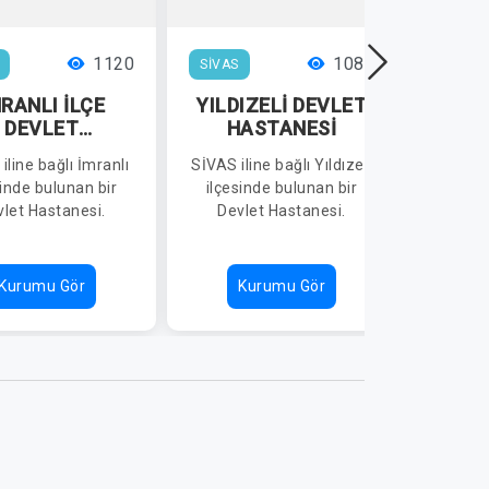
1120
1083
SİVAS
SİVAS
RANLI İLÇE
YILDIZELİ DEVLET
AKI
DEVLET
HASTANESİ
ASTANESİ
H
iline bağlı İmranlı
SİVAS iline bağlı Yıldızeli
SİV
sinde bulunan bir
ilçesinde bulunan bir
Akın
let Hastanesi.
Devlet Hastanesi.
bulu
Kurumu Gör
Kurumu Gör
K