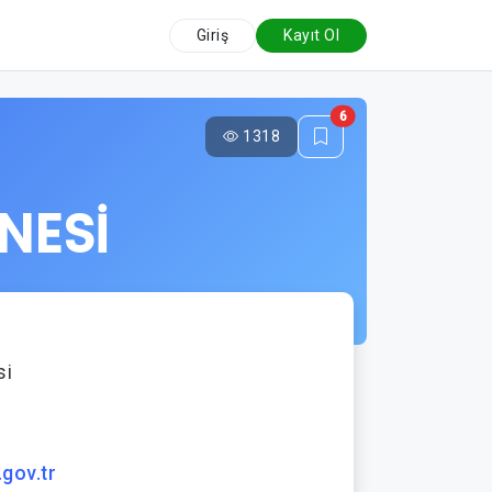
Giriş
Kayıt Ol
6
1318
NESİ
si
.gov.tr