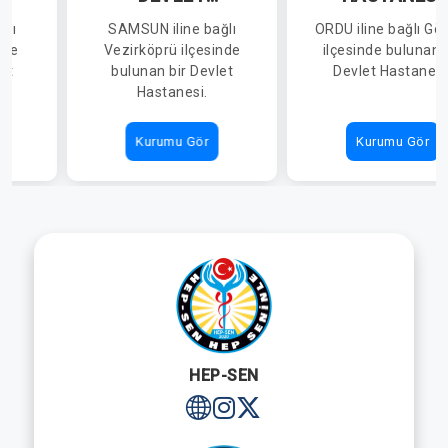
İ
HASTANESİ
ğlı
SAMSUN iline bağlı
ORDU iline bağlı Gö
nde
Vezirköprü ilçesinde
ilçesinde bulunan 
et
bulunan bir Devlet
Devlet Hastanesi
Hastanesi.
Kurumu Gör
Kurumu Gör
HEP-SEN