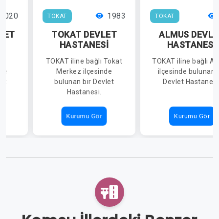
2020
1983
TOKAT
TOKAT
LET
TOKAT DEVLET
ALMUS DEVLE
İ
HASTANESİ
HASTANESİ
lı
TOKAT iline bağlı Tokat
TOKAT iline bağlı A
nde
Merkez ilçesinde
ilçesinde bulunan 
et
bulunan bir Devlet
Devlet Hastanesi
Hastanesi.
Kurumu Gör
Kurumu Gör