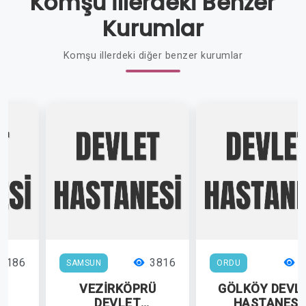
Komşu İllerdeki Benzer
Kurumlar
Komşu illerdeki diğer benzer kurumlar
6186
3816
3
SAMSUN
ORDU
A
VEZİRKÖPRÜ
GÖLKÖY DEVL
DEVLET
HASTANESİ