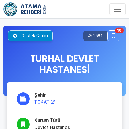
10
1581
İl Destek Grubu
TURHAL DEVLET
HASTANESİ
Şehir
TOKAT
Kurum Türü
Devlet Hastanesi