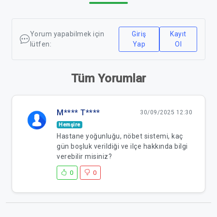
Yorum yapabilmek için
Giriş
Kayıt
lütfen:
Yap
Ol
Tüm Yorumlar
M**** T****
30/09/2025 12:30
Hemşire
Hastane yoğunluğu, nöbet sistemi, kaç
gün boşluk verildiği ve ilçe hakkında bilgi
verebilir misiniz?
0
0