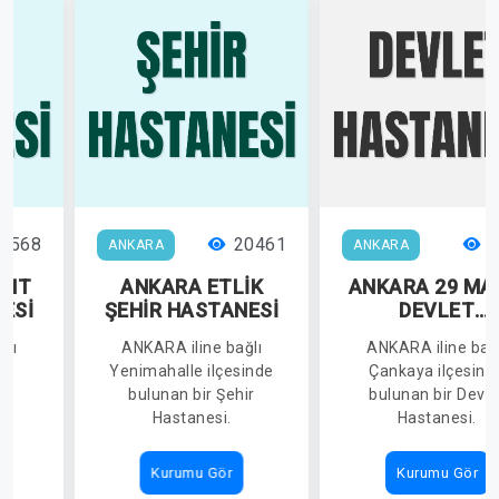
1568
20461
4
ANKARA
ANKARA
ENT
ANKARA ETLİK
ANKARA 29 MA
ESİ
ŞEHİR HASTANESİ
DEVLET
HASTANESİ
ğlı
ANKARA iline bağlı
ANKARA iline bağl
de
Yenimahalle ilçesinde
Çankaya ilçesind
ir
bulunan bir Şehir
bulunan bir Devle
Hastanesi.
Hastanesi.
Kurumu Gör
Kurumu Gör