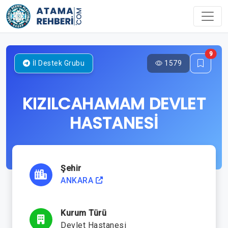
9
1579
İl Destek Grubu
KIZILCAHAMAM DEVLET
HASTANESİ
Şehir
ANKARA
Kurum Türü
Devlet Hastanesi