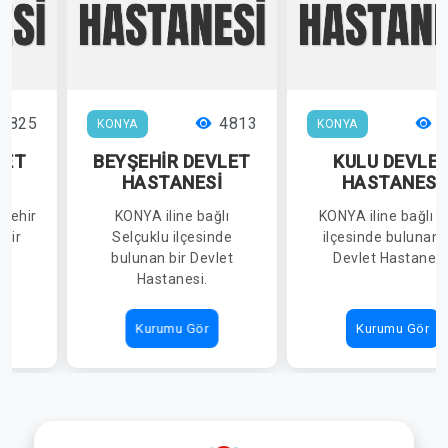
6825
4813
4
KONYA
KONYA
LET
BEYŞEHİR DEVLET
KULU DEVLE
İ
HASTANESİ
HASTANESİ
kşehir
KONYA iline bağlı
KONYA iline bağlı K
 bir
Selçuklu ilçesinde
ilçesinde bulunan 
i.
bulunan bir Devlet
Devlet Hastanesi
Hastanesi.
Kurumu Gör
Kurumu Gör