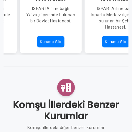
ğlı
ISPARTA iline bağlı
ISPARTA iline bağ
İ
esinde
Yalvaç ilçesinde bulunan
Isparta Merkez ilçes
et
bir Devlet Hastanesi.
bulunan bir Şehi
Hastanesi.
Kurumu Gör
Kurumu Gör
Komşu İllerdeki Benzer
Kurumlar
Komşu illerdeki diğer benzer kurumlar