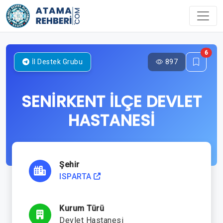
6
897
İl Destek Grubu
SENİRKENT İLÇE DEVLET
HASTANESİ
Şehir
ISPARTA
Kurum Türü
Devlet Hastanesi