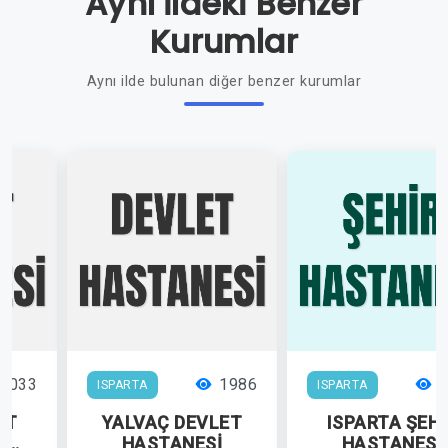
Aynı İldeki Benzer
Kurumlar
Aynı ilde bulunan diğer benzer kurumlar
2033
1986
1
ISPARTA
ISPARTA
İT
YALVAÇ DEVLET
ISPARTA ŞEHİ
E
HASTANESİ
HASTANESİ