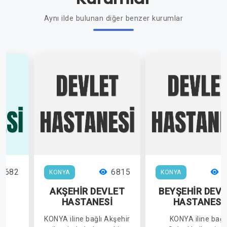
Aynı ilde bulunan diğer benzer kurumlar
7682
6815
4
KONYA
KONYA
R
AKŞEHİR DEVLET
BEYŞEHİR DEV
İ
HASTANESİ
HASTANESİ
lı
KONYA iline bağlı Akşehir
KONYA iline bağl