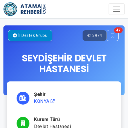
47
3974
İl Destek Grubu
SEYDİŞEHİR DEVLET
HASTANESİ
Şehir
KONYA
Kurum Türü
Devlet Hastanesi