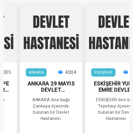
4005
4004
3
ANKARA
ESKİŞEHİR
EPE
ANKARA 29 MAYIS
ESKİŞEHİR YUN
ERDİ
DEVLET
EMRE DEVLE
T
HASTANESİ
HASTANESİ
ğlı
ANKARA iline bağlı
ESKİŞEHİR iline ba
İ
de
Çankaya ilçesinde
Tepebaşı ilçesind
et
bulunan bir Devlet
bulunan bir Devle
Hastanesi.
Hastanesi.