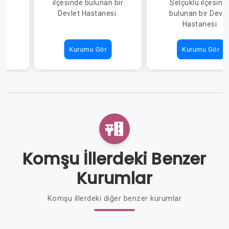
de
ilçesinde bulunan bir
Selçuklu ilçesind
ir
Devlet Hastanesi.
bulunan bir Devle
Hastanesi.
Kurumu Gör
Kurumu Gör
Komşu İllerdeki Benzer
Kurumlar
Komşu illerdeki diğer benzer kurumlar