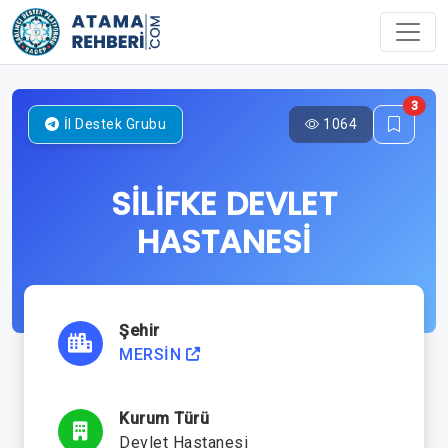
3
1064
İl Destek Grubu
SİLİFKE DEVLET
HASTANESİ
Şehir
MERSİN
Kurum Türü
Devlet Hastanesi