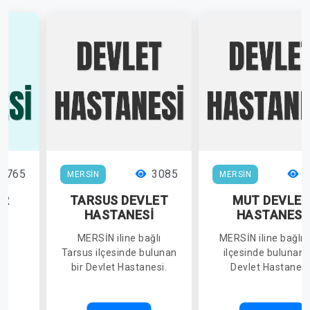
7765
3085
2
MERSİN
MERSİN
İR
TARSUS DEVLET
MUT DEVLET
İ
HASTANESİ
HASTANESİ
lı
MERSİN iline bağlı
MERSİN iline bağlı 
de
Tarsus ilçesinde bulunan
ilçesinde bulunan 
ir
bir Devlet Hastanesi.
Devlet Hastanesi