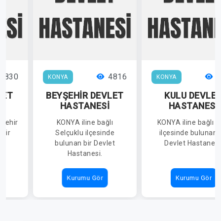
6830
4816
4
KONYA
KONYA
LET
BEYŞEHİR DEVLET
KULU DEVLE
İ
HASTANESİ
HASTANESİ
kşehir
KONYA iline bağlı
KONYA iline bağlı K
 bir
Selçuklu ilçesinde
ilçesinde bulunan 
i.
bulunan bir Devlet
Devlet Hastanesi
Hastanesi.
Kurumu Gör
Kurumu Gör