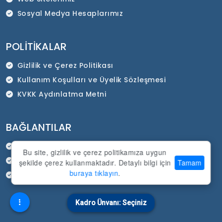
Sosyal Medya Hesaplarımız
POLITIKALAR
Gizlilik ve Çerez Politikası
Kullanım Koşulları ve Üyelik Sözleşmesi
KVKK Aydınlatma Metni
BAĞLANTILAR
HEP-SEN Resmi İnternet Sitesi
Bu site, gizlilik ve çerez politikamıza uygun
SADEP Kurumsal İnternet Sitesi
şekilde çerez kullanmaktadır. Detaylı bilgi için
Tamam
buraya tıklayın
.
Duyurular
Kadro Ünvanı: Seçiniz