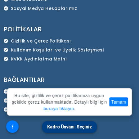
Sosyal Medya Hesaplarımız
POLITIKALAR
Gizlilik ve Çerez Politikası
Kullanım Koşulları ve Üyelik Sözleşmesi
KVKK Aydınlatma Metni
BAĞLANTILAR
HEP-SEN Resmi İnternet Sitesi
Bu site, gizlilik ve çerez politikamıza uygun
SADEP Kurumsal İnternet Sitesi
şekilde çerez kullanmaktadır. Detaylı bilgi için
Tamam
buraya tıklayın
.
Duyurular
Kadro Ünvanı: Seçiniz