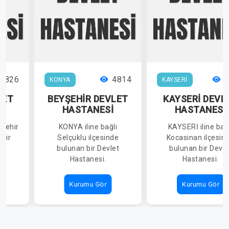
6826
4814
4
KONYA
KAYSERİ
LET
BEYŞEHİR DEVLET
KAYSERİ DEVL
İ
HASTANESİ
HASTANESİ
kşehir
KONYA iline bağlı
KAYSERİ iline bağ
 bir
Selçuklu ilçesinde
Kocasinan ilçesin
i.
bulunan bir Devlet
bulunan bir Devle
Hastanesi.
Hastanesi.
Kurumu Gör
Kurumu Gör