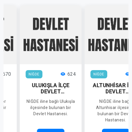
670
624
NİĞDE
NİĞDE
T
ULUKIŞLA İLÇE
ALTUNHİSAR İ
İ
DEVLET
DEVLET
HASTANESİ
HASTANESİ
 Bor
NİĞDE iline bağlı Ulukışla
NİĞDE iline bağlı
 bir
ilçesinde bulunan bir
Altunhisar ilçesin
i.
Devlet Hastanesi.
bulunan bir Devle
Hastanesi.