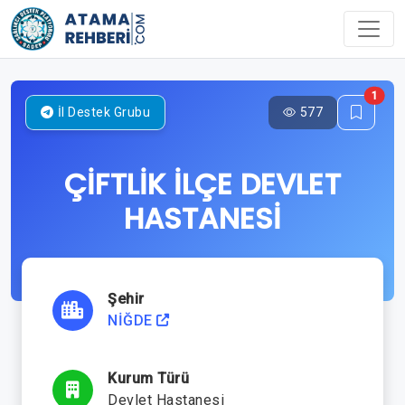
1
577
İl Destek Grubu
ÇİFTLİK İLÇE DEVLET
HASTANESİ
Şehir
NİĞDE
Kurum Türü
Devlet Hastanesi