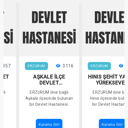
3357
3116
2
ERZURUM
ERZURUM
LET
AŞKALE İLÇE
HINIS ŞEHİT YA
İ
DEVLET
YÜREKSEVE
HASTANESİ
DEVLET
ğlı
ERZURUM iline bağlı
ERZURUM iline bağ
HASTANESİ
de
Aşkale ilçesinde bulunan
Hınıs ilçesinde bul
et
bir Devlet Hastanesi.
bir Devlet Hastane
Kurumu Gör
Kurumu Gör