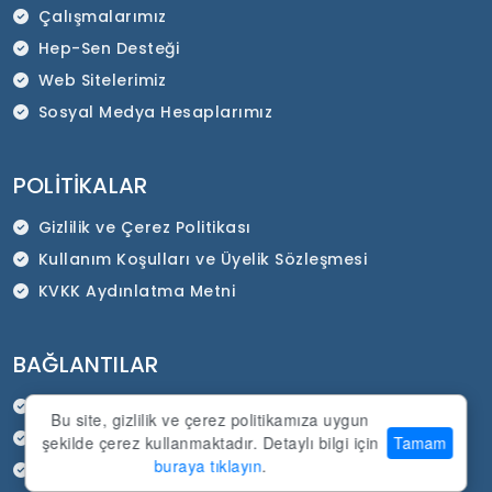
Çalışmalarımız
Hep-Sen Desteği
Web Sitelerimiz
Sosyal Medya Hesaplarımız
POLITIKALAR
Gizlilik ve Çerez Politikası
Kullanım Koşulları ve Üyelik Sözleşmesi
KVKK Aydınlatma Metni
BAĞLANTILAR
HEP-SEN Resmi İnternet Sitesi
Bu site, gizlilik ve çerez politikamıza uygun
SADEP Kurumsal İnternet Sitesi
şekilde çerez kullanmaktadır. Detaylı bilgi için
Tamam
buraya tıklayın
.
Duyurular