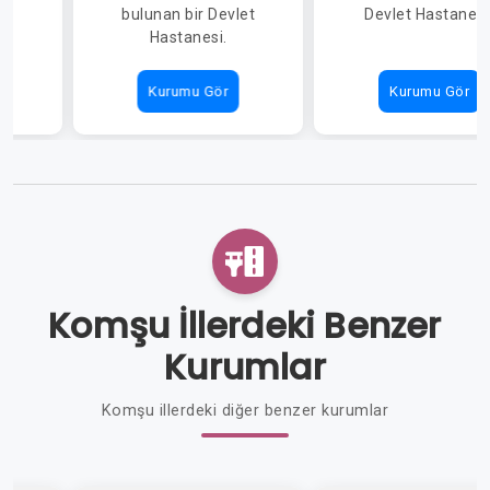
i.
bulunan bir Devlet
Devlet Hastanesi
Hastanesi.
Kurumu Gör
Kurumu Gör
Komşu İllerdeki Benzer
Kurumlar
Komşu illerdeki diğer benzer kurumlar