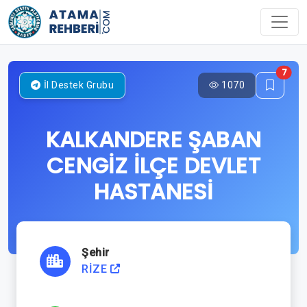
7
1070
İl Destek Grubu
KALKANDERE ŞABAN
CENGİZ İLÇE DEVLET
HASTANESİ
Şehir
RİZE