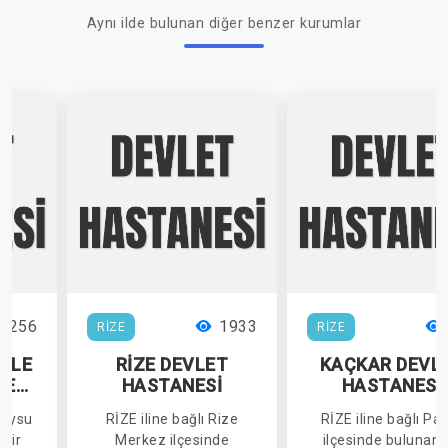
Aynı ilde bulunan diğer benzer kurumlar
2256
1933
RİZE
RİZE
ZİLE
RİZE DEVLET
KAÇKAR DEVL
ÇE
HASTANESİ
HASTANESİ
neysu
RİZE iline bağlı Rize
RİZE iline bağlı Pa
İ
 bir
Merkez ilçesinde
ilçesinde bulunan 