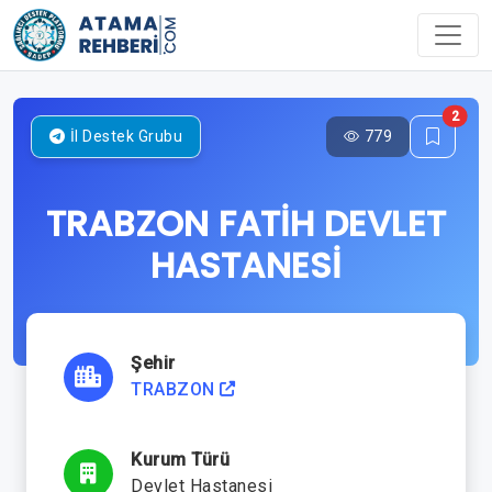
2
779
İl Destek Grubu
TRABZON FATİH DEVLET
HASTANESİ
Şehir
TRABZON
Kurum Türü
Devlet Hastanesi