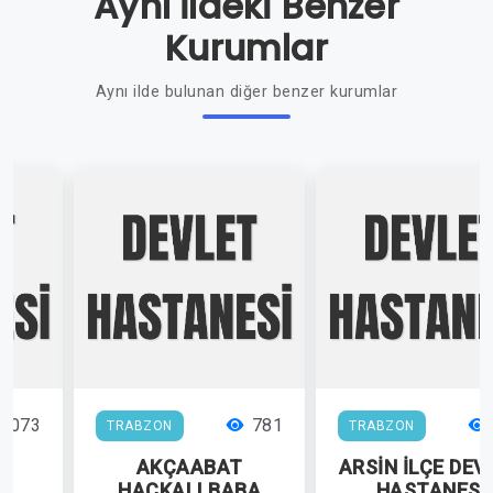
Aynı İldeki Benzer
Kurumlar
Aynı ilde bulunan diğer benzer kurumlar
1073
781
TRABZON
TRABZON
T
AKÇAABAT
ARSİN İLÇE DEV
İ
HAÇKALI BABA
HASTANESİ