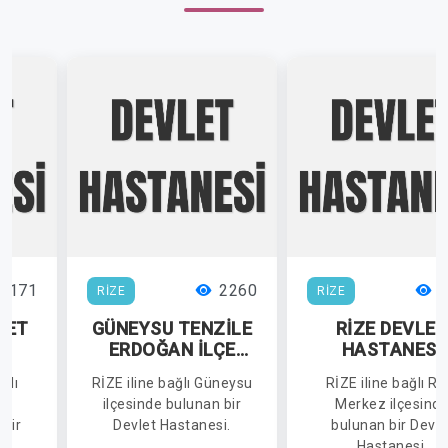
3171
2260
1
RİZE
RİZE
LET
GÜNEYSU TENZİLE
RİZE DEVLE
İ
ERDOĞAN İLÇE
HASTANESİ
DEVLET
ğlı
RİZE iline bağlı Güneysu
RİZE iline bağlı Ri
HASTANESİ
z
ilçesinde bulunan bir
Merkez ilçesind
 bir
Devlet Hastanesi.
bulunan bir Devle
i.
Hastanesi.