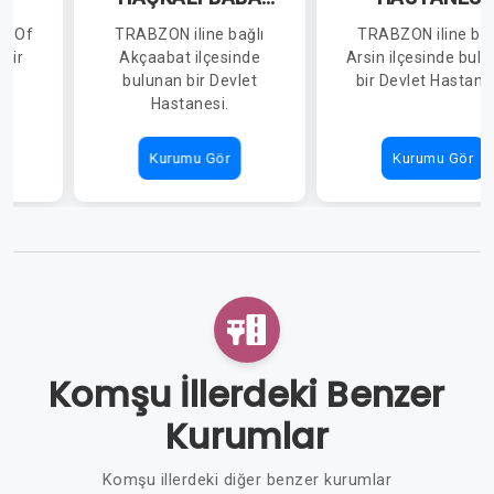
DEVLET
lı Of
TRABZON iline bağlı
TRABZON iline bağ
HASTANESİ
 bir
Akçaabat ilçesinde
Arsin ilçesinde bul
i.
bulunan bir Devlet
bir Devlet Hastane
Hastanesi.
Kurumu Gör
Kurumu Gör
Komşu İllerdeki Benzer
Kurumlar
Komşu illerdeki diğer benzer kurumlar