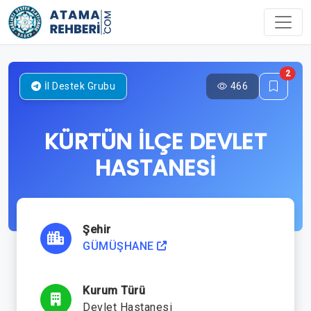
2
466
İl Destek Grubu
KÜRTÜN İLÇE DEVLET
HASTANESİ
Şehir
GÜMÜŞHANE
Kurum Türü
Devlet Hastanesi