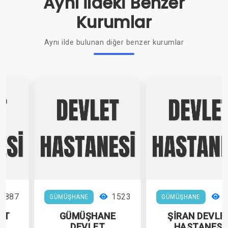
Aynı İldeki Benzer
Kurumlar
Aynı ilde bulunan diğer benzer kurumlar
1887
1523
1
GÜMÜŞHANE
GÜMÜŞHANE
ET
GÜMÜŞHANE
ŞİRAN DEVLE
İ
DEVLET
HASTANESİ