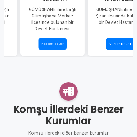
HASTANESİ
ağlı
GÜMÜŞHANE iline bağlı
GÜMÜŞHANE iline ba
lunan
Gümüşhane Merkez
Şiran ilçesinde bul
esi.
ilçesinde bulunan bir
bir Devlet Hastane
Devlet Hastanesi.
Kurumu Gör
Kurumu Gör
Komşu İllerdeki Benzer
Kurumlar
Komşu illerdeki diğer benzer kurumlar