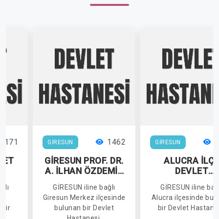
3171
1462
1
GİRESUN
GİRESUN
LET
GİRESUN PROF. DR.
ALUCRA İLÇ
İ
A. İLHAN ÖZDEMİR
DEVLET
DEVLET
HASTANESİ
ğlı
GİRESUN iline bağlı
GİRESUN iline bağ
HASTANESİ
z
Giresun Merkez ilçesinde
Alucra ilçesinde bul
 bir
bulunan bir Devlet
bir Devlet Hastane
i.
Hastanesi.