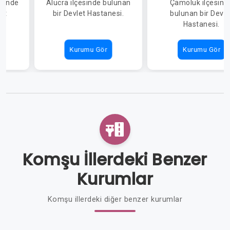
esinde
Alucra ilçesinde bulunan
Çamoluk ilçesind
et
bir Devlet Hastanesi.
bulunan bir Devle
Hastanesi.
Kurumu Gör
Kurumu Gör
Komşu İllerdeki Benzer
Kurumlar
Komşu illerdeki diğer benzer kurumlar