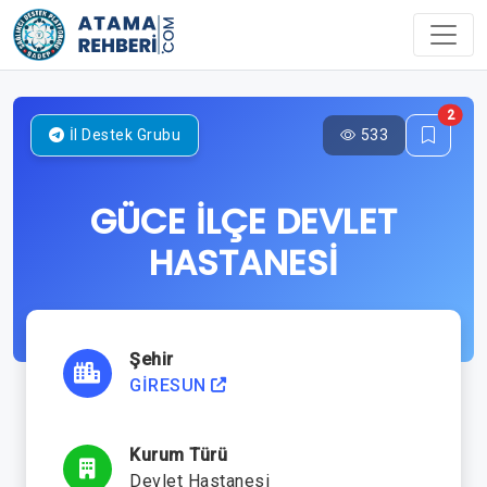
2
533
İl Destek Grubu
GÜCE İLÇE DEVLET
HASTANESİ
Şehir
GİRESUN
Kurum Türü
Devlet Hastanesi