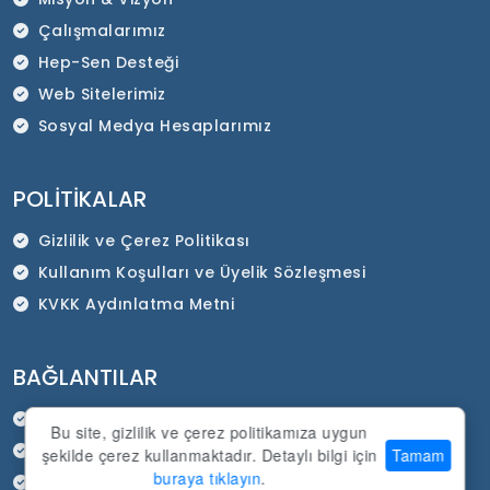
Çalışmalarımız
Hep-Sen Desteği
Web Sitelerimiz
Sosyal Medya Hesaplarımız
POLITIKALAR
Gizlilik ve Çerez Politikası
Kullanım Koşulları ve Üyelik Sözleşmesi
KVKK Aydınlatma Metni
BAĞLANTILAR
HEP-SEN Resmi İnternet Sitesi
Bu site, gizlilik ve çerez politikamıza uygun
SADEP Kurumsal İnternet Sitesi
şekilde çerez kullanmaktadır. Detaylı bilgi için
Tamam
buraya tıklayın
.
Duyurular