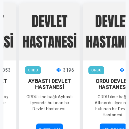
3353
3196
2
ORDU
ORDU
LET
AYBASTI DEVLET
ORDU DEVLE
İ
HASTANESİ
HASTANESİ
ölköy
ORDU iline bağlı Aybastı
ORDU iline bağlı
 bir
ilçesinde bulunan bir
Altınordu ilçesin
i.
Devlet Hastanesi.
bulunan bir Devle
Hastanesi.