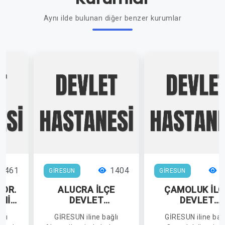
Aynı ilde bulunan diğer benzer kurumlar
1461
1404
1
GİRESUN
GİRESUN
 DR.
ALUCRA İLÇE
ÇAMOLUK İLÇ
EMİR
DEVLET
DEVLET
HASTANESİ
HASTANESİ
ğlı
GİRESUN iline bağlı
GİRESUN iline bağ
İ