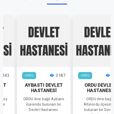
3343
3187
2
ORDU
ORDU
LET
AYBASTI DEVLET
ORDU DEVLE
İ
HASTANESİ
HASTANESİ
ölköy
ORDU iline bağlı Aybastı
ORDU iline bağlı
 bir
ilçesinde bulunan bir
Altınordu ilçesin
i.
Devlet Hastanesi.
bulunan bir Devle