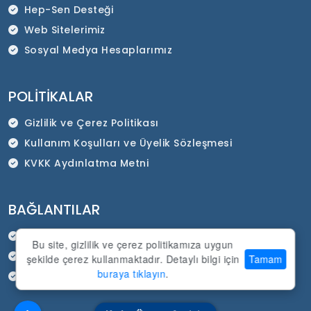
Hep-Sen Desteği
Web Sitelerimiz
Sosyal Medya Hesaplarımız
POLITIKALAR
Gizlilik ve Çerez Politikası
Kullanım Koşulları ve Üyelik Sözleşmesi
KVKK Aydınlatma Metni
BAĞLANTILAR
HEP-SEN Resmi İnternet Sitesi
Bu site, gizlilik ve çerez politikamıza uygun
SADEP Kurumsal İnternet Sitesi
şekilde çerez kullanmaktadır. Detaylı bilgi için
Tamam
buraya tıklayın
.
Duyurular