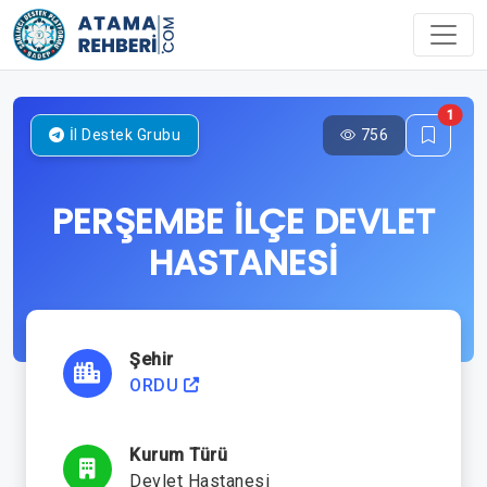
1
756
İl Destek Grubu
PERŞEMBE İLÇE DEVLET
HASTANESİ
Şehir
ORDU
Kurum Türü
Devlet Hastanesi