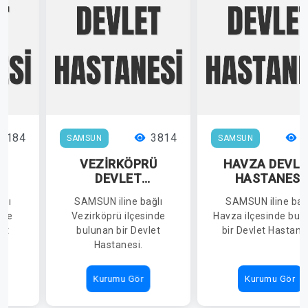
6184
3814
3
SAMSUN
SAMSUN
A
VEZİRKÖPRÜ
HAVZA DEVLE
DEVLET
HASTANESİ
İ
HASTANESİ
ğlı
SAMSUN iline bağlı
SAMSUN iline bağ
nde
Vezirköprü ilçesinde
Havza ilçesinde bul
et
bulunan bir Devlet
bir Devlet Hastane
Hastanesi.
Kurumu Gör
Kurumu Gör