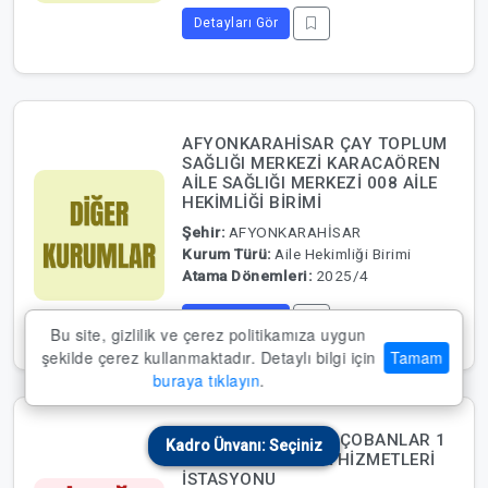
Detayları Gör
AFYONKARAHİSAR ÇAY TOPLUM
SAĞLIĞI MERKEZİ KARACAÖREN
AİLE SAĞLIĞI MERKEZİ 008 AİLE
HEKİMLİĞİ BİRİMİ
Şehir:
AFYONKARAHİSAR
Kurum Türü:
Aile Hekimliği Birimi
Atama Dönemleri:
2025/4
Detayları Gör
Bu site, gizlilik ve çerez politikamıza uygun
şekilde çerez kullanmaktadır. Detaylı bilgi için
Tamam
buraya tıklayın
.
AFYONKARAHİSAR ÇOBANLAR 1
Kadro Ünvanı: Seçiniz
NOLU ACİL SAĞLIK HİZMETLERİ
İSTASYONU