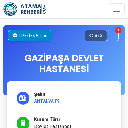
1
875
İl Destek Grubu
GAZİPAŞA DEVLET
HASTANESİ
Şehir
ANTALYA
Kurum Türü
Devlet Hastanesi