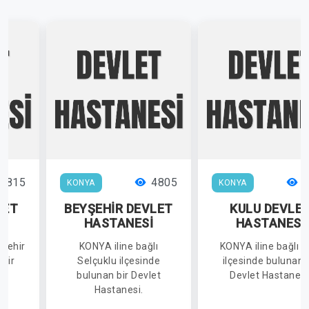
6815
4805
4
KONYA
KONYA
LET
BEYŞEHİR DEVLET
KULU DEVLE
İ
HASTANESİ
HASTANESİ
kşehir
KONYA iline bağlı
KONYA iline bağlı K
 bir
Selçuklu ilçesinde
ilçesinde bulunan 
i.
bulunan bir Devlet
Devlet Hastanesi
Hastanesi.