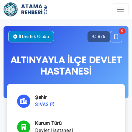
5
876
İl Destek Grubu
ALTINYAYLA İLÇE DEVLET
HASTANESİ
Şehir
SİVAS
Kurum Türü
Devlet Hastanesi