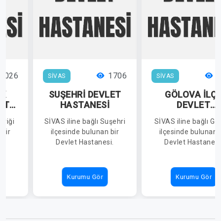
2026
1706
1
SİVAS
SİVAS
IK
SUŞEHRİ DEVLET
GÖLOVA İLÇ
ET
HASTANESİ
DEVLET
İ
HASTANESİ
vriği
SİVAS iline bağlı Suşehri
SİVAS iline bağlı Gö
 bir
ilçesinde bulunan bir
ilçesinde bulunan 
i.
Devlet Hastanesi.
Devlet Hastanesi
Kurumu Gör
Kurumu Gör