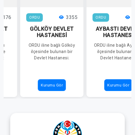
4176
3355
3
ORDU
ORDU
LET
GÖLKÖY DEVLET
AYBASTI DEVL
İ
HASTANESİ
HASTANESİ
ğlı
ORDU iline bağlı Gölköy
ORDU iline bağlı Ayb
nde
ilçesinde bulunan bir
ilçesinde bulunan 
et
Devlet Hastanesi.
Devlet Hastanesi
Kurumu Gör
Kurumu Gör