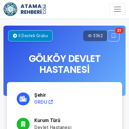
21
3362
İl Destek Grubu
GÖLKÖY DEVLET
HASTANESİ
Şehir
ORDU
Kurum Türü
Devlet Hastanesi