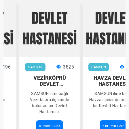
6196
3825
3
SAMSUN
SAMSUN
A
VEZİRKÖPRÜ
HAVZA DEVLE
DEVLET
HASTANESİ
İ
HASTANESİ
ğlı
SAMSUN iline bağlı
SAMSUN iline bağ
nde
Vezirköprü ilçesinde
Havza ilçesinde bul
et
bulunan bir Devlet
bir Devlet Hastane
Hastanesi.
Kurumu Gör
Kurumu Gör