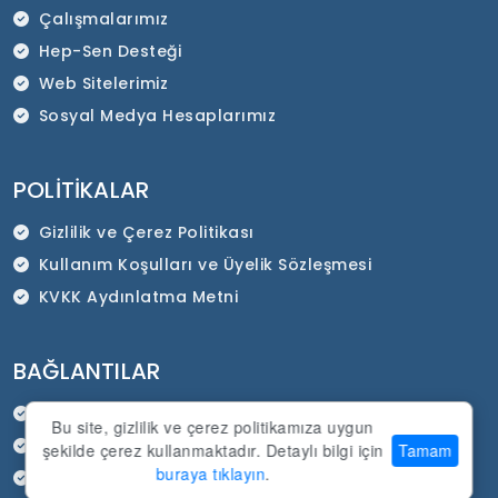
Çalışmalarımız
Hep-Sen Desteği
Web Sitelerimiz
Sosyal Medya Hesaplarımız
POLITIKALAR
Gizlilik ve Çerez Politikası
Kullanım Koşulları ve Üyelik Sözleşmesi
KVKK Aydınlatma Metni
BAĞLANTILAR
HEP-SEN Resmi İnternet Sitesi
Bu site, gizlilik ve çerez politikamıza uygun
SADEP Kurumsal İnternet Sitesi
şekilde çerez kullanmaktadır. Detaylı bilgi için
Tamam
buraya tıklayın
.
Duyurular