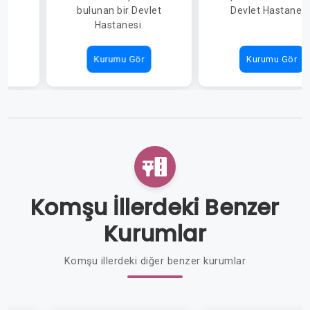
i.
bulunan bir Devlet
Devlet Hastanesi
Hastanesi.
Kurumu Gör
Kurumu Gör
Komşu İllerdeki Benzer
Kurumlar
Komşu illerdeki diğer benzer kurumlar