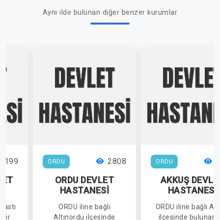
Aynı ilde bulunan diğer benzer kurumlar
3199
2808
2
ORDU
ORDU
LET
ORDU DEVLET
AKKUŞ DEVLE
İ
HASTANESİ
HASTANESİ
bastı
ORDU iline bağlı
ORDU iline bağlı Ak
 bir
Altınordu ilçesinde
ilçesinde bulunan 